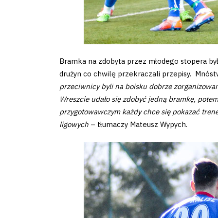
Amp-
Futbol
Academy
Bramka na zdobyta przez młodego stopera była
Fan
drużyn co chwilę przekraczali przepisy. Mnóstwo
przeciwnicy byli na boisku dobrze zorganizowani 
club
Wreszcie udało się zdobyć jedną bramkę, potem 
przygotowawczym każdy chce się pokazać trene
ligowych
– tłumaczy Mateusz Wypych.
Warta
TV
Foundation