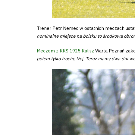
2024-
27
Trener Petr Nemec w ostatnich meczach usta
ESG
nominalne miejsce na boisku to środkowa obrona
Strategy
Meczem z KKS 1925 Kalisz
Warta Poznań zakoń
potem tylko trochę lżej. Teraz mamy dwa dni wo
2024-
27
Warta’s
Alley
#WORTHdownload