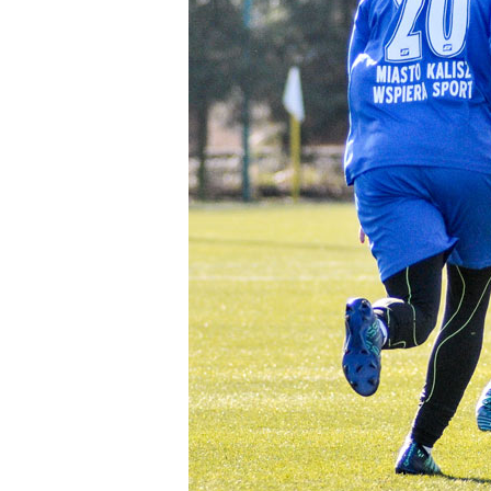
Business
Shop
Privacy
policy
Regulations
Development
Plan