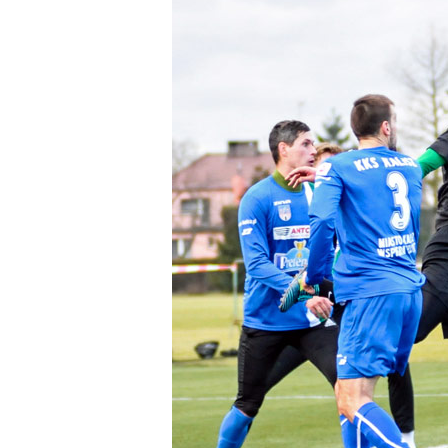
Club
Table
and
schedule
Tickets
Contact
First
team