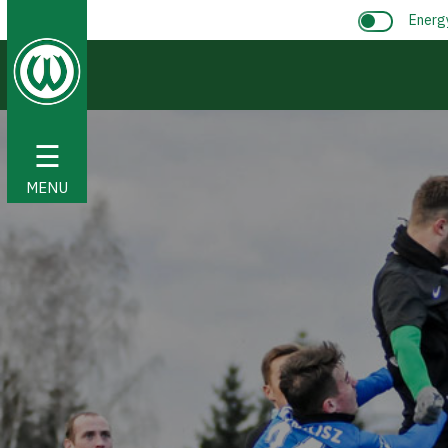
Energ
☰
MENU