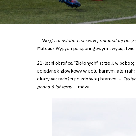
–
Nie gram ostatnio na swojej nominalnej pozyc
Mateusz Wypych po sparingowym zwycięstwie 2
21-letni obrońca “Zielonych” strzelił w sobo
pojedynek główkowy w polu karnym, ale trafił pi
okazywał radości po zdobytej bramce. –
Jestem
ponad 6 lat temu
– mówi.