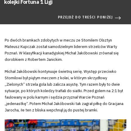
kolejki Fortuna 1 Ligi
PRZEJDŹ DO TREŚCI PONIŻEJ
Po dwóch bramkach zdobytych w meczu ze Stomilem Olsztyn
Mateusz Kupczak został samodzielnym liderem strzelców Warty
Poznań. W klasyfikacji kanadyjskiej Michał Jakóbowski zrównał się
dorobkiem z Robertem Janickim.
Michał Jakóbowski kontynuuje świetną serię. Występ przeciwko
Stomilowi był piątym meczem z kolei, w którym skrzydłowy
„Zielonych” strzela gola lub zalicza asystę. Tym razem były to dwie
sytuacje, po których koledzy trafiali do siatki. Przed golem na 2:1 był
faulowany w polu karnym i sędzia przyznał Warcie Poznań
„jedenastkę”. Potem Michał Jakóbowski tak zagrał piłkę do Gracjana
Jarocha, że ten z bliska wepchnął ją do pustej bramki.