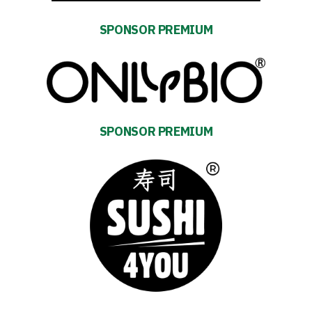
team
SPONSOR PREMIUM
Amp-
Futbol
Academy
SPONSOR PREMIUM
Fan
club
Warta
TV
Foundation