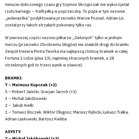
minucie doliczonego czasu gry Szymon Skrzypczak nie wykorzystał
rzutu karnego – trafił piłką w poprzeczkę. To piąta w tym sezonie
„jedenastka” podyktowana przeciwko Warcie Poznań. Adrian Lis
został przy takich strzałach pokonany tylko raz.
W pierwszej części sezonu piłkarze „Zielonych” tylko w jednym
meczu (przeciwko Chrobremu Głogów) nie znaleźli drogi do bramki.
Zespół trenera Piotra Tworka ma najlepszą różnicę bramek w całej
Fortuna 1 Lidze (plus 13), najmniej straconych bramek, a 28
strzelonych goli to trzeci wynik w stawce).
BRAMKI:
7 – Mateusz Kupczak (+2)
5 – Robert Janicki, Gracjan Jaroch (+1)
3 – Michał Jakóbowski
2 – Jakub Kiełb
1 – Tomasz Boczek, Wiktor Długosz, Mariusz Rybicki, Łukasz Trałka,
Adrian Laskowski, Bartosz Kieliba
ASYSTY:
7 – Michał Jakóbowski (+2)