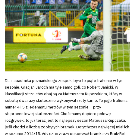
Dla napastnika poznańskiego zespołu było to piąte trafienie w tym
sezonie. Gracjan Jaroch ma tyle samo goli, co Robert Janicki. W
klasyfikacji strzelców obaj są za Mateuszem Kupczakiem, który w
sobotę dwa razy skutecznie wykonywał rzuty karne. To jego trafienia
numer 4 i 5 z jedenastu metrów w tym sezonie – przy
stuprocentowej skuteczności. Choć mamy dopiero połowę
rozgrywek, to już teraz jest to najlepszy sezon Mateusza Kupczaka,
jeśli chodzi o liczbę zdobytych bramek. Dotychczas najwięcej miał ich
w sezonie 2014/15, gdy cztery razy pokonywał bramkarzy Bruk-Bet