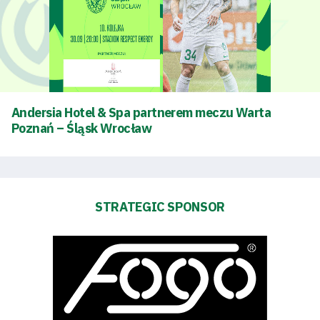
FOR:
Search Button
Club
Andersia Hotel & Spa partnerem meczu Warta
Table
Poznań – Śląsk Wrocław
and
schedule
STRATEGIC SPONSOR
Tickets
Contact
First