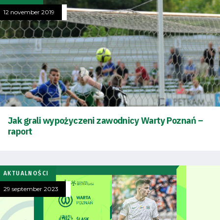
12 november 2019
Jak grali wypożyczeni zawodnicy Warty Poznań –
raport
Energy
saving
mode
AKTUALNOŚCI
29 september 2023
Accessibility
SEARCH