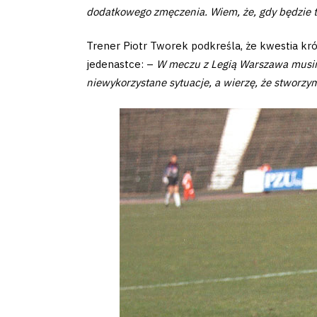
dodatkowego zmęczenia. Wiem, że, gdy będzie t
Business
Trener Piotr Tworek podkreśla, że kwestia krót
Shop
jedenastce: –
W meczu z Legią Warszawa musimy
niewykorzystane sytuacje, a wierzę, że stworzym
Privacy
policy
Regulations
Development
Plan