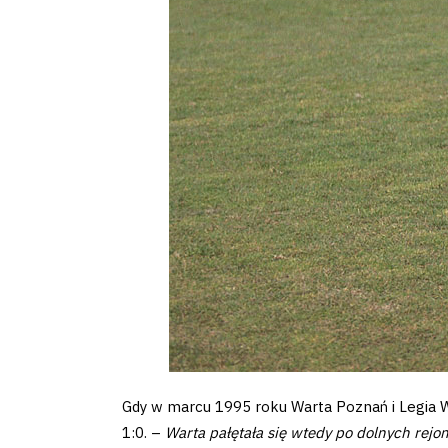
2024-
27
ESG
Strategy
2024-
27
Warta’s
Alley
Gdy w marcu 1995 roku Warta Poznań i Legia Wa
#WORTHdownload
1:0. –
Warta pałętała się wtedy po dolnych rejon