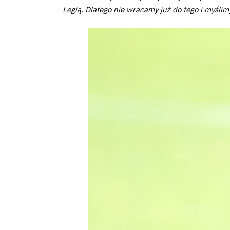
Club
Legią. Dlatego nie wracamy już do tego i myślim
Table
and
schedule
Tickets
Contact
First
team