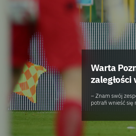
Warta Pozn
zaległości
– Znam swój zespół
potrafi wnieść się