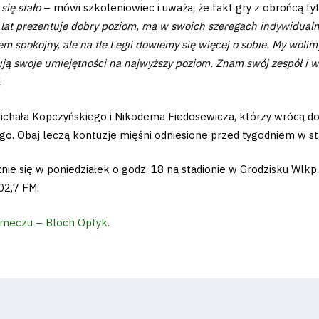
się stało
– mówi szkoleniowiec i uważa, że fakt gry z obrońcą t
 lat prezentuje dobry poziom, ma w swoich szeregach indywidualno
tem spokojny, ale na tle Legii dowiemy się więcej o sobie. My wol
ją swoje umiejętności na najwyższy poziom. Znam swój zespół i wi
.
ichała Kopczyńskiego i Nikodema Fiedosewicza, którzy wrócą do
go. Obaj leczą kontuzje mięśni odniesione przed tygodniem w st
 się w poniedziałek o godz. 18 na stadionie w Grodzisku Wlkp. 
02,7 FM.
meczu – Bloch Optyk.