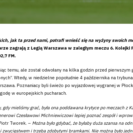
ich, jak ta przed nami, potrafi wnieść się na wyżyny swoich m
karze zagrają z Legią Warszawa w zaległym meczu 6. Kolejki 
2,7 FM.
esiąc temu, ale został odwołany na kilka godzin przed pierwszy
ych”. Wtedy, w niedzielne popołudnie 4 października na trybunac
rszawa. Poznaniacy byli świeżo po wyjazdowej wygranej w Płocku,
godę w europejskich pucharach.
edy, gdy mieliśmy grać, była ona poddawana krytyce po meczach z
renerowi Czesławowi Michniewiczowi lepiej poznać zespół i wprowa
Piotr Tworek. –
Można było gdybać, że byłaby duża szansa na odni
i zwycięstwem i trzeba zdobytymi bramkami. Nie można było jedna