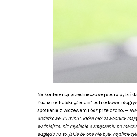
Amp-
Futbol
Academy
Fan
club
Na konferencji przedmeczowej sporo pytań dzi
Warta
Pucharze Polski. „Zieloni” potrzebowali dogry
spotkanie z Widzewem Łódź przełożono. –
Nie
TV
dodatkowe 30 minut, które moi zawodnicy mają 
ważniejsze, niż myślenie o zmęczeniu po mec
Foundation
względu na to, jakie by one nie były, myślimy t