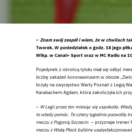
–
Znam swój zespół i wiem, że w chwilach tak
Tworek. W poniedziałek o godz. 18 jego pił
Wlkp. w Canal+ Sport oraz w MC Radiu na 10
Pojedynek z obrońcą tytułu miał się odbyć mi
liczbę zakażeń koronawirusem w obozie „Zielon
liczyły na zwycięstwo Warty Poznań z Legią Wa
Karabachem Agdam, która zakończyła ich przy
–
W Legii przez ten miesiąc się uspokoiło. Wt
to wtedy pomóc. Te cztery tygodnie pozwoliły t
meczu z Pogonią Szczecin
– przyznaje trener 
meczu z Wisłą Płock byliśmy usatysfakcjonowan