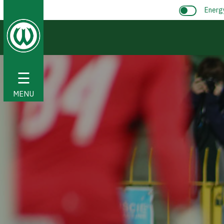
Energ
☰
MENU