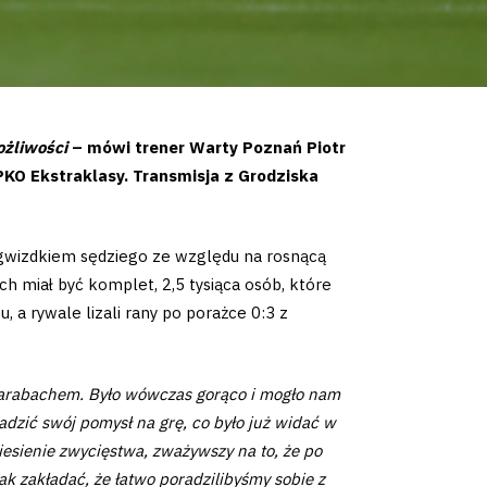
ożliwości
– mówi trener Warty Poznań Piotr
PKO Ekstraklasy. Transmisja z Grodziska
m gwizdkiem sędziego ze względu na rosnącą
h miał być komplet, 2,5 tysiąca osób, które
 a rywale lizali rany po porażce 0:3 z
 Karabachem. Było wówczas gorąco i mogło nam
dzić swój pomysł na grę, co było już widać w
esienie zwycięstwa, zważywszy na to, że po
k zakładać, że łatwo poradzilibyśmy sobie z