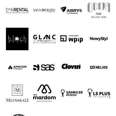
Warta’s
Alley
#WORTHdownload