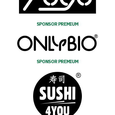
SPONSOR PREMIUM
Energy
saving
mode
Accessibility
SPONSOR PREMIUM
SEARCH
FOR:
Search Button
Club
Table