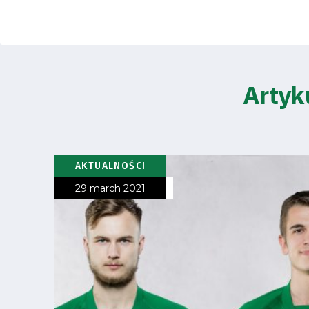
Club
Table
and
Artyk
schedule
Tickets
AKTUALNOŚCI
Contact
29 march 2021
First
team