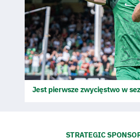
Business
Shop
Privacy
policy
Jest pierwsze zwycięstwo w sez
Regulations
Development
Plan
STRATEGIC SPONSO