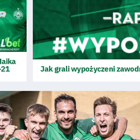
Maika
-21
Jak grali wypożyczeni zawod