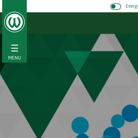
Energ
☰
MENU