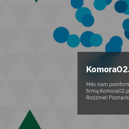
KomoraO2.
Miło nam poinfor
firmą KomoraO2.p
Rodzinie! Poznańsk