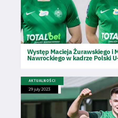
Amp-
Futbol
Academy
Fan
Występ Macieja Żurawskiego i 
club
Nawrockiego w kadrze Polski U
AKTUALNOŚCI
Warta
29 july 2023
TV
Foundation