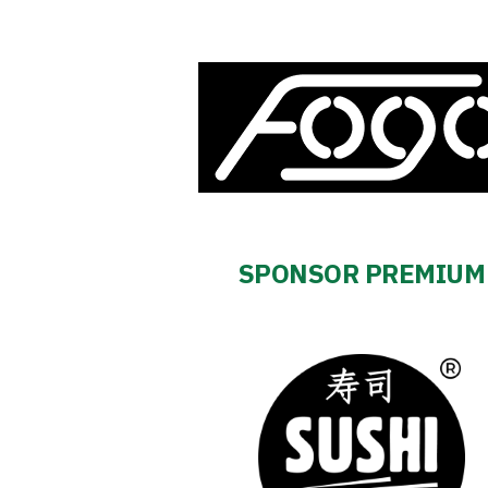
2024-
27
ESG
Strategy
2024-
SPONSOR PREMIUM
27
Warta’s
Alley
#WORTHdownload