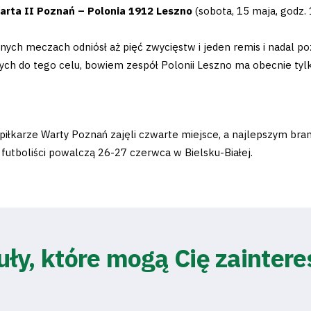
Warta II Poznań – Polonia 1912 Leszno
(sobota, 15 maja, godz.
ych meczach odniósł aż pięć zwycięstw i jeden remis i nadal poz
ych do tego celu, bowiem zespół Polonii Leszno ma obecnie tyl
piłkarze Warty Poznań zajęli czwarte miejsce, a najlepszym br
utboliści powalczą 26-27 czerwca w Bielsku-Białej.
uły, które mogą Cię zainter