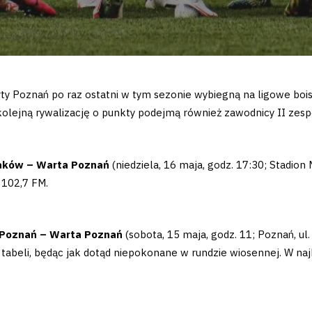
rty Poznań po raz ostatni w tym sezonie wybiegną na ligowe bo
kolejną rywalizację o punkty podejmą również zawodnicy II zespo
Kraków – Warta Poznań
(niedziela, 16 maja, godz. 17:30; Stadion M
 102,7 FM.
M Poznań – Warta Poznań
(sobota, 15 maja, godz. 11; Poznań, ul
m tabeli, będąc jak dotąd niepokonane w rundzie wiosennej. W 