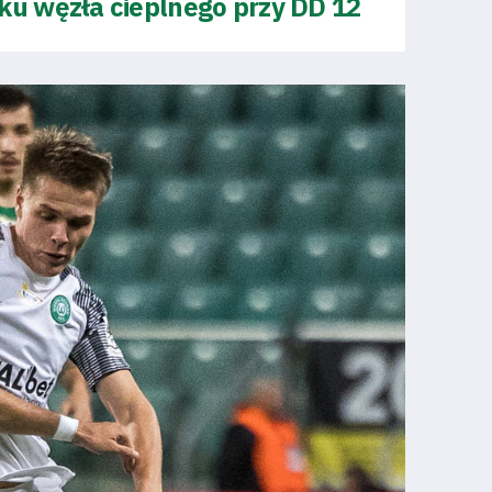
u węzła cieplnego przy DD 12