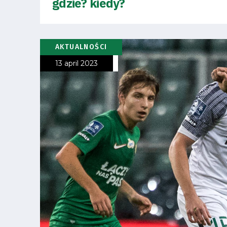
gdzie? kiedy?
Business
Shop
AKTUALNOŚCI
13 april 2023
Privacy
policy
Regulations
Development
Plan