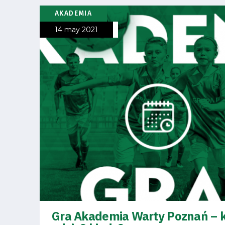
Amp-
AKADEMIA
Futbol
14 may 2021
Academy
Fan
club
Warta
TV
Gra Akademia Warty Poznań – 
Foundation