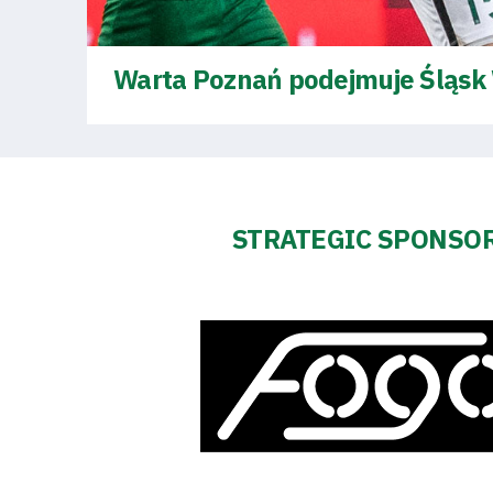
2024-
27
Warta Poznań podejmuje Śląsk 
ESG
Strategy
STRATEGIC SPONSO
2024-
27
Warta’s
Alley
#WORTHdownload