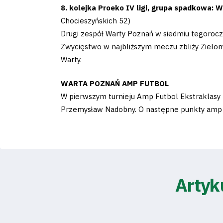
Club
8. kolejka Proeko IV ligi, grupa spadkowa: 
Chocieszyńskich 52)
Table
Drugi zespół Warty Poznań w siedmiu tegoroczn
Zwycięstwo w najbliższym meczu zbliży Zielon
and
Warty.
schedule
WARTA POZNAŃ AMP FUTBOL
W pierwszym turnieju Amp Futbol Ekstraklasy 
Tickets
Przemysław Nadobny. O następne punkty amp f
Contact
First
Artyk
team