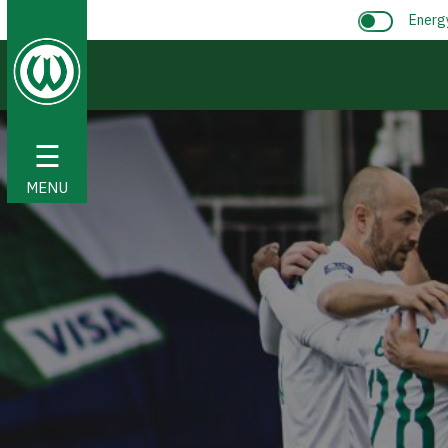
Energ
☰
MENU