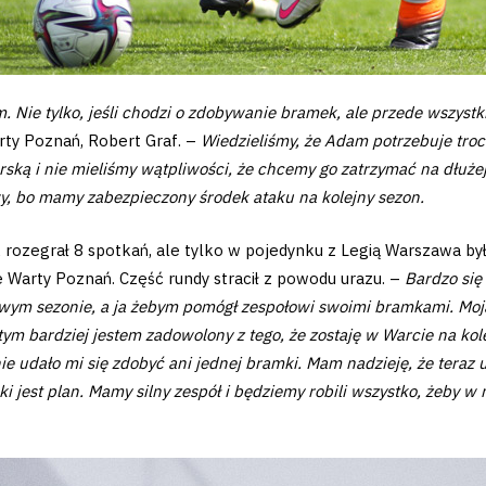
 Nie tylko, jeśli chodzi o zdobywanie bramek, ale przede wszystk
ty Poznań, Robert Graf. –
Wiedzieliśmy, że Adam potrzebuje troc
rską i nie mieliśmy wątpliwości, że chcemy go zatrzymać na dłuże
wy, bo mamy zabezpieczony środek ataku na kolejny sezon.
ozegrał 8 spotkań, ale tylko w pojedynku z Legią Warszawa był 
 Warty Poznań. Część rundy stracił z powodu urazu. –
Bardzo się
wym sezonie, a ja żebym pomógł zespołowi swoimi bramkami. Moja 
tym bardziej jestem zadowolony z tego, że zostaję w Warcie na kole
ie udało mi się zdobyć ani jednej bramki. Mam nadzieję, że teraz u
Taki jest plan. Mamy silny zespół i będziemy robili wszystko, żeb