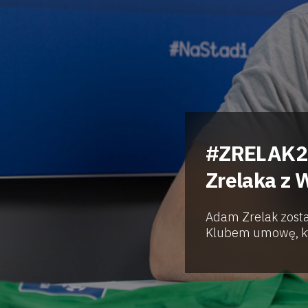
#ZRELAK20
Zrelaka z 
Adam Zrelak zosta
Klubem umowę, któ