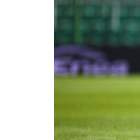
Club
Table
and
schedule
Tickets
Contact
First
team