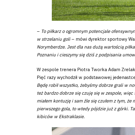
Amp-
Futbol
Academy
–
To piłkarz o ogromnym potencjale ofensywnym.
w strzelaniu goli
– mówi dyrektor sportowy War
Fan
Norymberdze. Jest dla nas dużą wartością piłka
Poznaniu i cieszymy się dziś z podpisania umo
club
W zespole trenera Piotra Tworka Adam Zrelak r
Pięć razy wychodził w podstawowej jedenastce
Będę robił wszystko, żebyśmy dobrze grali w no
też bardzo dobrze się czuję się w zespole, więc 
Warta
miałem kontuzję i sam źle się czułem z tym, że n
pierwszego gola, to wtedy pójdzie już z górki. 
TV
kibiców w Ekstraklasie.
Foundation