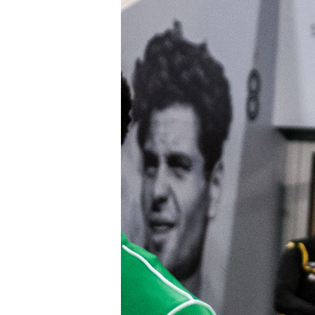
Business
Shop
Privacy
policy
Regulations
Development
Plan