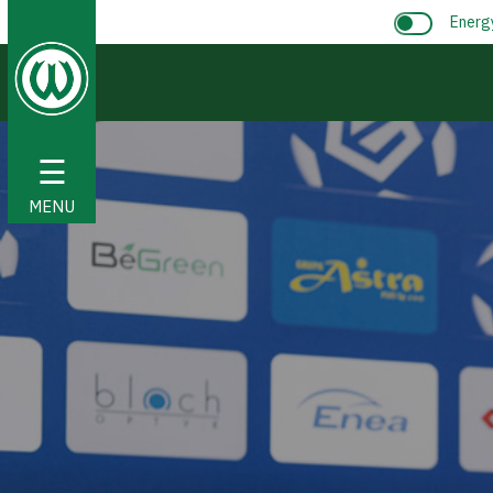
Energ
☰
MENU