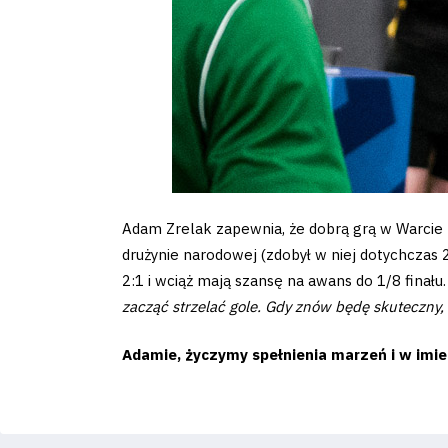
2024-
27
ESG
Strategy
2024-
Adam Zrelak zapewnia, że dobrą grą w Warcie P
drużynie narodowej (zdobył w niej dotychczas 
27
2:1 i wciąż mają szansę na awans do 1/8 finału
zacząć strzelać gole. Gdy znów będę skuteczny, 
Warta’s
Adamie, życzymy spełnienia marzeń i w imi
Alley
#WORTHdownload