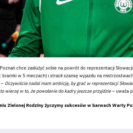
oznań chce zasłużyć sobie na powrót do reprezentacji Słowacji
2 bramki w 5 meczach) i stracił szansę wyjazdu na mistrzostwac
. –
Oczywiście nadal mam ambicję, by grać w reprezentacji Słowacj
to wierzę w to, że powołanie do kadry jeszcze przyjdzie
– uważa pi
eniu Zielonej Rodziny życzymy sukcesów w barwach Warty Po