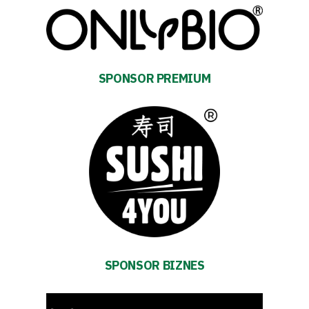
Club
SPONSOR PREMIUM
Table
and
schedule
Tickets
Contact
SPONSOR BIZNES
First
team