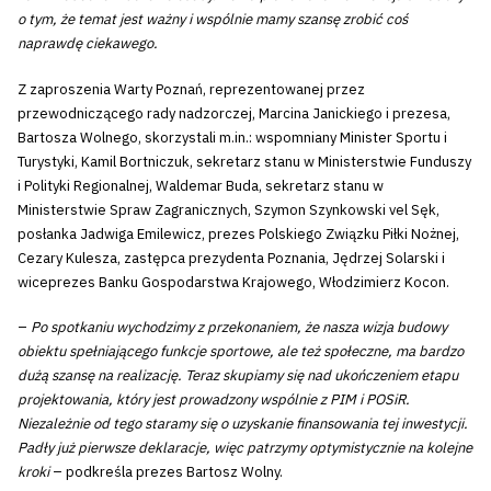
o tym, że temat jest ważny i wspólnie mamy szansę zrobić coś
naprawdę ciekawego.
Z zaproszenia Warty Poznań, reprezentowanej przez
przewodniczącego rady nadzorczej, Marcina Janickiego i prezesa,
Bartosza Wolnego, skorzystali m.in.: wspomniany Minister Sportu i
Turystyki, Kamil Bortniczuk, sekretarz stanu w Ministerstwie Funduszy
i Polityki Regionalnej, Waldemar Buda, sekretarz stanu w
Ministerstwie Spraw Zagranicznych, Szymon Szynkowski vel Sęk,
posłanka Jadwiga Emilewicz, prezes Polskiego Związku Piłki Nożnej,
Cezary Kulesza, zastępca prezydenta Poznania, Jędrzej Solarski i
wiceprezes Banku Gospodarstwa Krajowego, Włodzimierz Kocon.
–
Po spotkaniu wychodzimy z przekonaniem, że nasza wizja budowy
obiektu spełniającego funkcje sportowe, ale też społeczne, ma bardzo
dużą szansę na realizację. Teraz skupiamy się nad ukończeniem etapu
projektowania, który jest prowadzony wspólnie z PIM i POSiR.
Niezależnie od tego staramy się o uzyskanie finansowania tej inwestycji.
Padły już pierwsze deklaracje, więc patrzymy optymistycznie na kolejne
kroki
– podkreśla prezes Bartosz Wolny.