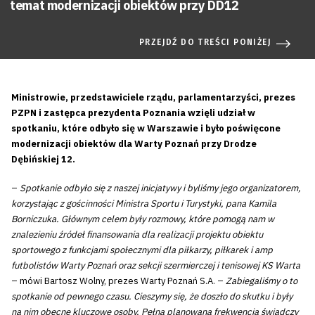
temat modernizacji obiektów przy DD12
PRZEJDŹ DO TREŚCI PONIŻEJ
Ministrowie, przedstawiciele rządu, parlamentarzyści, prezes
PZPN i zastępca prezydenta Poznania wzięli udział w
spotkaniu, które odbyło się w Warszawie i było poświęcone
modernizacji obiektów dla Warty Poznań przy Drodze
Dębińskiej 12.
–
Spotkanie odbyło się z naszej inicjatywy i byliśmy jego organizatorem,
korzystając z gościnności Ministra Sportu i Turystyki, pana Kamila
Borniczuka. Głównym celem były rozmowy, które pomogą nam w
znalezieniu źródeł finansowania dla realizacji projektu obiektu
sportowego z funkcjami społecznymi dla piłkarzy, piłkarek i amp
futbolistów Warty Poznań oraz sekcji szermierczej i tenisowej KS Warta
– mówi Bartosz Wolny, prezes Warty Poznań S.A. –
Zabiegaliśmy o to
spotkanie od pewnego czasu. Cieszymy się, że doszło do skutku i były
na nim obecne kluczowe osoby. Pełna planowana frekwencja świadczy