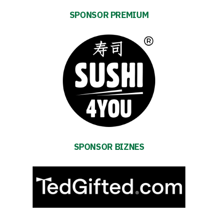
saving
SPONSOR PREMIUM
mode
Accessibility
SEARCH
FOR:
Search Button
Club
SPONSOR BIZNES
Table
and
schedule