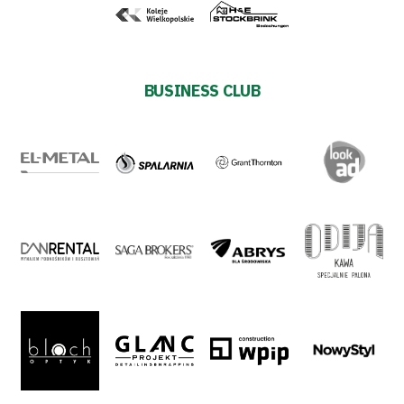
Plan
2024-
BUSINESS CLUB
27
ESG
Strategy
2024-
27
Warta’s
Alley