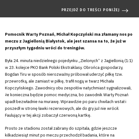
PRZEJDŹ DO TREŚCI PONIŻEJ
Pomocnik Warty Poznań, Michał Kopczyński ma złamany nos po
meczu z Jagiellonią Białystok, ale jest szansa na to, że już w
przyszłym tygodniu wróci do treningów.
Była 24. minuta niedzielnego pojedynku „Zielonych” z Jagiellonią (1:1)
w 23. kolejce PKO Bank Polski Ekstraklasy. Obrońca gospodarzy,
Bogdan Tiru w sposób nierozważny próbował uderzyć piłkę tzw.
przewrotką, ale zamiast w piłkę, trafił nogą w twarz Michała
Kopczyńskiego. Zawodnicy obu zespołów natychmiast sygnalizowali,
że konieczna będzie pomoc medyczna, bo zawodnik Warty Poznań
upadł bezwładnie na murawę. Wprawdzie po paru chwilach wstał i
poszedł w stronę ławki rezerwowych, ale do gry już nie wrócił.
Faulujący w tej akcji zobaczył czerwoną kartkę.
Prosto ze stadionu został zabrany do szpitala, gdzie jeszcze
kilkadziesiąt minut po meczu przechodził badania, które na