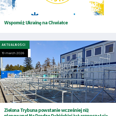
Wspomóż Ukrainę na Chwiałce
AKTUALNOŚCI
19 march 2026
Zielona Trybuna powstanie wcześniej niż
planowano! Na Drodze Dębińskiej już rozpoczął się