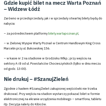
Gdzie kupić bilet na mecz Warta Poznań
– Widzew Łódź
Zarówno w przedsprzedaży, jak i w sprzedaży otwartej bilety będą do
nabycia:
– za pośrednictwem platformy
bilety.wartapoznan.pl
,
– w Zielonej Wyspie Warty Poznań w Centrum Handlowym King Cross
Marcelin przy ul. Bukowskiej 156.
– w kasie nr 2 na stadionie w Grodzisku Wlkp.; przy wejściu na
sektory A i B od ul. Powstańców Chocieszyńskich (tylko w dniu meczu
od godz. 13:00).
Nie drukuj – #SzanujZieleń
Zgodnie z hasłem #SzanujZieleń zakupionej wejściówki nie trzeba
drukować. Przy wejściu na stadion wystarczy pokazać bilet w formie
elektronicznej na ekranie urządzenia mobilnego – smartfona, tabletu
itp. Decyzja należy do Kibiców.