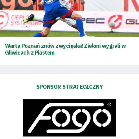
Sponsorzy
Trybuny
Polityka
Warta Poznań znów zwycięska! Zieloni wygrali w
Gliwicach z Piastem
prywatności
Regulaminy
Aleja
SPONSOR STRATEGICZNY
Warciarzy
#WARTOpobrać
Prowizja