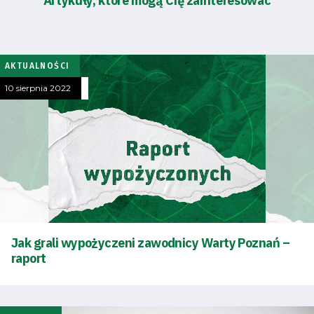
Artykuły, które mogą Cię zainteresować
Klub
Tabela
AKTUALNOŚCI
10 sierpnia 2022
i
terminarz
Bilety
Kontakt
Jak grali wypożyczeni zawodnicy Warty Poznań –
Pierwszy
raport
zespół