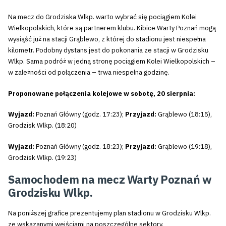
Na mecz do Grodziska Wlkp. warto wybrać się pociągiem Kolei
Wielkopolskich, które są partnerem klubu. Kibice Warty Poznań mogą
wysiąść już na stacji Grąblewo, z której do stadionu jest niespełna
kilometr. Podobny dystans jest do pokonania ze stacji w Grodzisku
Wlkp. Sama podróż w jedną stronę pociągiem Kolei Wielkopolskich –
w zależności od połączenia – trwa niespełna godzinę.
Proponowane połączenia kolejowe w sobotę, 20 sierpnia:
Wyjazd:
Poznań Główny (godz. 17:23);
Przyjazd:
Grąblewo (18:15),
Grodzisk Wlkp. (18:20)
Wyjazd:
Poznań Główny (godz. 18:23);
Przyjazd:
Grąblewo (19:18),
Grodzisk Wlkp. (19:23)
Samochodem na mecz Warty Poznań w
Grodzisku Wlkp.
Na poniższej grafice prezentujemy plan stadionu w Grodzisku Wlkp.
ze wskazanymi wejściami na poszczególne sektory.