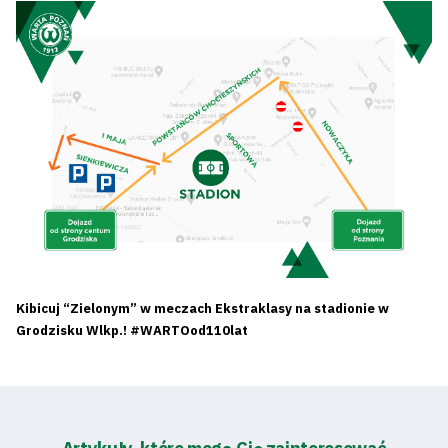
Tryb
oszczędności
energii
Kibicuj “Zielonym” w meczach Ekstraklasy na stadionie w
Dostępność
Grodzisku Wlkp.! #WARTOod110lat
SEARCH
FOR:
Search Button