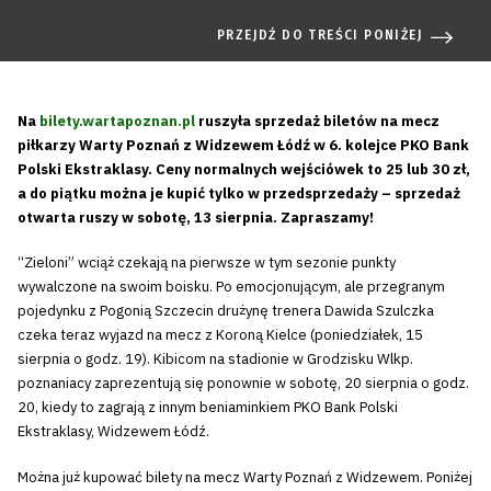
PRZEJDŹ DO TREŚCI PONIŻEJ
Na
bilety.wartapoznan.pl
ruszyła sprzedaż biletów na mecz
piłkarzy Warty Poznań z Widzewem Łódź w 6. kolejce PKO Bank
Polski Ekstraklasy. Ceny normalnych wejściówek to 25 lub 30 zł,
a do piątku można je kupić tylko w przedsprzedaży – sprzedaż
otwarta ruszy w sobotę, 13 sierpnia. Zapraszamy!
“Zieloni” wciąż czekają na pierwsze w tym sezonie punkty
wywalczone na swoim boisku. Po emocjonującym, ale przegranym
pojedynku z Pogonią Szczecin drużynę trenera Dawida Szulczka
czeka teraz wyjazd na mecz z Koroną Kielce (poniedziałek, 15
sierpnia o godz. 19). Kibicom na stadionie w Grodzisku Wlkp.
poznaniacy zaprezentują się ponownie w sobotę, 20 sierpnia o godz.
20, kiedy to zagrają z innym beniaminkiem PKO Bank Polski
Ekstraklasy, Widzewem Łódź.
Można już kupować bilety na mecz Warty Poznań z Widzewem. Poniżej