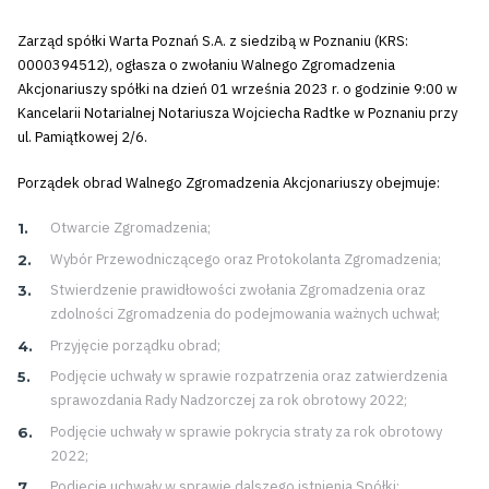
Zarząd spółki Warta Poznań S.A. z siedzibą w Poznaniu (KRS:
0000394512), ogłasza o zwołaniu Walnego Zgromadzenia
Akcjonariuszy spółki na dzień 01 września 2023 r. o godzinie 9:00 w
Kancelarii Notarialnej Notariusza Wojciecha Radtke w Poznaniu przy
ul. Pamiątkowej 2/6.
Porządek obrad Walnego Zgromadzenia Akcjonariuszy obejmuje:
Otwarcie Zgromadzenia;
Wybór Przewodniczącego oraz Protokolanta Zgromadzenia;
Stwierdzenie prawidłowości zwołania Zgromadzenia oraz
zdolności Zgromadzenia do podejmowania ważnych uchwał;
Przyjęcie porządku obrad;
Podjęcie uchwały w sprawie rozpatrzenia oraz zatwierdzenia
sprawozdania Rady Nadzorczej za rok obrotowy 2022;
Podjęcie uchwały w sprawie pokrycia straty za rok obrotowy
2022;
Podjęcie uchwały w sprawie dalszego istnienia Spółki;