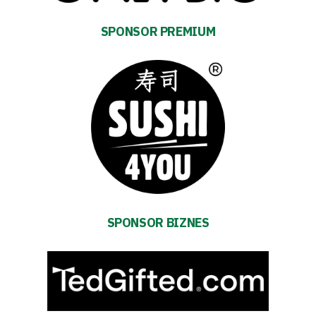
Energy
saving
mode
SPONSOR PREMIUM
Accessibility
SEARCH
FOR:
Search Button
Club
Table
SPONSOR BIZNES
and
schedule