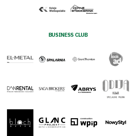
Development
Plan
2024-
BUSINESS CLUB
27
ESG
Strategy
2024-
27
Warta’s
Alley