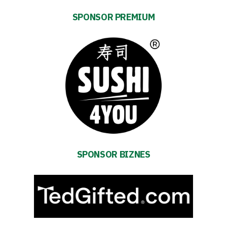
Energy
saving
SPONSOR PREMIUM
mode
Accessibility
SEARCH
FOR:
Search Button
Club
SPONSOR BIZNES
Table
and
schedule