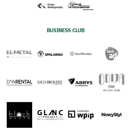
Plan
2024-
BUSINESS CLUB
27
ESG
Strategy
2024-
27
Warta’s
Alley