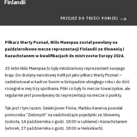
Finlandii
PRZEJDŹ DO TREŚCI PONIŻEJ
Piłkarz Warty Poznań, Niilo Maenpaa został powołany na
październikowe mecze reprezentacji Finlandii ze Słowenią i
Kazachstanem w kwalifikacjach do mistrzostw Europy 2024.
25-letni Niilo Maenpaa to były młodzieżowy reprezentant swojego
kraju. Do drużyny narodowej trafił już jako piłkarz Warty Poznań –
zadebiutował w kadrze Suomi w listopadzie ubiegłego roku i do dziś
rozegrał w niej trzy spotkania. Póki co były to mecze towarzyskie, ale
regularnie jest powoływany do reprezentacji na mecze o punkty.
Tak jest i tym razem. Selekcjoner Finów, Markku Kanerva powołał
pomocnika “Zielonych” na nadchodzące pojedynki ze Słowenią
(sobota, 14 października o godz. 18:00 w Lublanie) i Kazachstanem
(wtorek, 17 października o godz. 18:00 w Helsinkach).