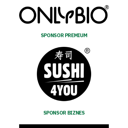
Club
SPONSOR PREMIUM
Table
and
schedule
Tickets
Contact
First
SPONSOR BIZNES
team