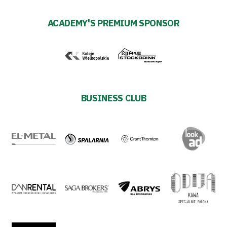
ESG
ACADEMY'S PREMIUM SPONSOR
Strategy
2024-
27
Warta’s
BUSINESS CLUB
Alley
#WORTHdownload