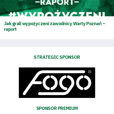
Jak grali wypożyczeni zawodnicy Warty Poznań –
raport
STRATEGIC SPONSOR
Energy
saving
mode
Accessibility
SEARCH
SPONSOR PREMIUM
FOR:
Search Button