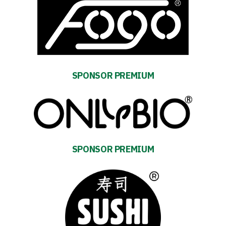
Energy
SPONSOR PREMIUM
saving
mode
Accessibility
SEARCH
FOR:
SPONSOR PREMIUM
Search Button
Club
Table