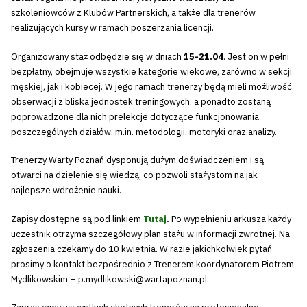
szkoleniowców z Klubów Partnerskich, a także dla trenerów
realizujących kursy w ramach poszerzania licencji.
Organizowany staż odbędzie się w dniach
15-21.04
. Jest on w pełni
bezpłatny, obejmuje wszystkie kategorie wiekowe, zarówno w sekcji
męskiej, jak i kobiecej. W jego ramach trenerzy będą mieli możliwość
obserwacji z bliska jednostek treningowych, a ponadto zostaną
poprowadzone dla nich prelekcje dotyczące funkcjonowania
poszczególnych działów, m.in. metodologii, motoryki oraz analizy.
Trenerzy Warty Poznań dysponują dużym doświadczeniem i są
otwarci na dzielenie się wiedzą, co pozwoli stażystom na jak
najlepsze wdrożenie nauki.
Zapisy dostępne są pod linkiem
Tutaj
.
Po wypełnieniu arkusza każdy
uczestnik otrzyma szczegółowy plan stażu w informacji zwrotnej. Na
zgłoszenia czekamy do 10 kwietnia. W razie jakichkolwiek pytań
prosimy o kontakt bezpośrednio z Trenerem koordynatorem Piotrem
Mydlikowskim – p.mydlikowski@wartapoznan.pl