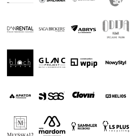
27
Warta’s
Alley
#WORTHdownload