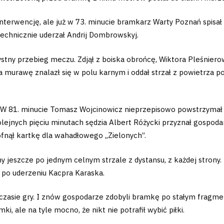
nterwencję, ale już w 73. minucie bramkarz Warty Poznań spisał 
echnicznie uderzał Andrij Dombrowskyj.
zystny przebieg meczu. Zdjął z boiska obrońcę, Wiktora Pleśnie
urawę znalazł się w polu karnym i oddał strzał z powietrza po z
o. W 81. minucie Tomasz Wojcinowicz nieprzepisowo powstrzymał 
olejnych pięciu minutach sędzia Albert Różycki przyznał gospoda
cofnął kartkę dla wahadłowego „Zielonych”.
 jeszcze po jednym celnym strzale z dystansu, z każdej strony.
 po uderzeniu Kacpra Karaska.
m czasie gry. I znów gospodarze zdobyli bramkę po stałym fragm
 ale na tyle mocno, że nikt nie potrafił wybić piłki.