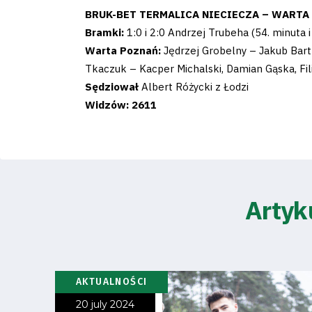
BRUK-BET TERMALICA NIECIECZA – WARTA P
Business
Bramki:
1:0 i 2:0 Andrzej Trubeha (54. minuta i
Warta Poznań:
Jędrzej Grobelny – Jakub Bar
Shop
Tkaczuk – Kacper Michalski, Damian Gąska, Fil
Sędziował
Albert Różycki z Łodzi
Widzów: 2611
Privacy
policy
Artyk
Regulations
Development
AKTUALNOŚCI
Plan
20 july 2024