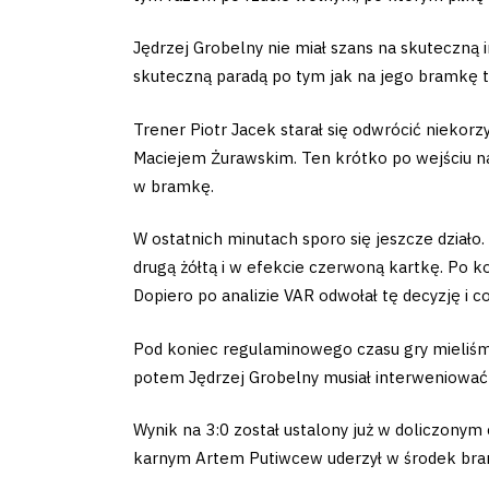
Amp-
Jędrzej Grobelny nie miał szans na skuteczną i
Futbol
skuteczną paradą po tym jak na jego bramkę t
Academy
Trener Piotr Jacek starał się odwrócić niekor
Maciejem Żurawskim. Ten krótko po wejściu na m
Fan
w bramkę.
club
W ostatnich minutach sporo się jeszcze dział
drugą żółtą i w efekcie czerwoną kartkę. Po k
Dopiero po analizie VAR odwołał tę decyzję i 
Pod koniec regulaminowego czasu gry mieliśmy
Warta
potem Jędrzej Grobelny musiał interweniować
TV
Wynik na 3:0 został ustalony już w doliczony
karnym Artem Putiwcew uderzył w środek bramki,
Foundation