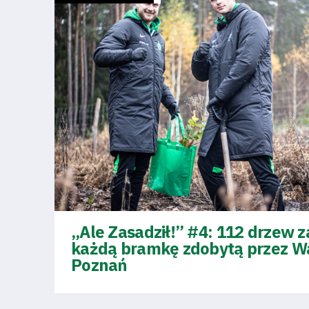
2024-
27
ESG
Strategy
2024-
27
Warta’s
„Ale Zasadził!” #4: 112 drzew z
każdą bramkę zdobytą przez W
Alley
Poznań
#WORTHdownload