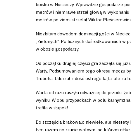
Club
boisku w Niecieczy. Wprawdzie gospodarze pier
metrów i niemrawe strzał głową w wykonaniu M
Table
metrów po ziemi strzelał Wiktor Pleśnierowicz,
and
Niezbitym dowodem dominacji gości w Niecieczy
„Zielonych”. Po licznych dośrodkowaniach w pol
schedule
w obozie gospodarzy.
Tickets
Od początku drugiej części gra zaczęła się już
Warty. Podsumowaniem tego okresu meczu była 
Contact
Trubeha. Uderzał z dość ostrego kąta, ale za to 
Warta od razu ruszyła odważniej do przodu, żeb
wyniku. W obu przypadkach w polu karnymznalazł
First
trafiła w słupek!
team
Do szczęścia brakowało niewiele, ale nieste
tym razem po rzucie wolnym, po którym piłkę 