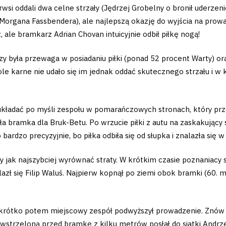
wsi oddali dwa celne strzały (Jędrzej Grobelny o bronił uderzen
organa Fassbendera), ale najlepszą okazję do wyjścia na prowa
 ale bramkarz Adrian Chovan intuicyjnie odbił piłkę nogą!
 była przewaga w posiadaniu piłki (ponad 52 procent Warty) ora
e karne nie udało się im jednak oddać skutecznego strzału i w k
 układać po myśli zespołu w pomarańczowych stronach, który przej
bramka dla Bruk-Betu. Po wrzucie piłki z autu na zaskakujący s
bardzo precyzyjnie, bo piłka odbiła się od słupka i znalazła się w 
y jak najszybciej wyrównać straty. W krótkim czasie poznaniacy 
 się Filip Waluś. Najpierw kopnął po ziemi obok bramki (60. minu
ty krótko potem miejscowy zespół podwyższył prowadzenie. Znów
wstrzeloną przed bramkę z kilku metrów posłał do siatki Andrze