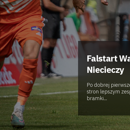
Falstart W
Niecieczy
Po dobrej pierwsz
stron lepszym zes
bramki...