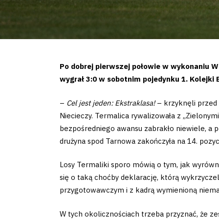
Po dobrej pierwszej połowie w wykonaniu Wa
wygrał 3:0 w sobotnim pojedynku 1. Kolejki Be
–
Cel jest jeden: Ekstraklasa!
– krzyknęli przed 
Niecieczy. Termalica rywalizowała z „Zielonymi
bezpośredniego awansu zabrakło niewiele, a p
drużyna spod Tarnowa zakończyła na 14. pozycj
Losy Termaliki sporo mówią o tym, jak wyrówna
się o taką choćby deklarację, którą wykrzycze
przygotowawczym i z kadrą wymienioną niemal
W tych okolicznościach trzeba przyznać, że ze