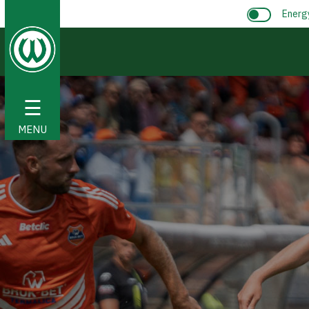
Energ
☰
MENU