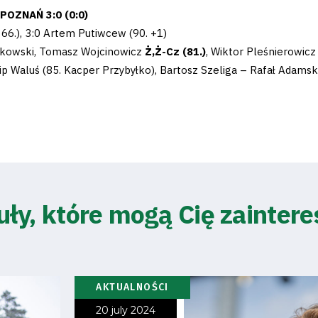
OZNAŃ 3:0 (0:0)
 66.), 3:0 Artem Putiwcew (90. +1)
tkowski, Tomasz Wojcinowicz
Ż,Ż-Cz (81.)
, Wiktor Pleśnierowic
ip Waluś (85. Kacper Przybyłko), Bartosz Szeliga – Rafał Adamski
uły, które mogą Cię zainter
AKTUALNOŚCI
20 july 2024