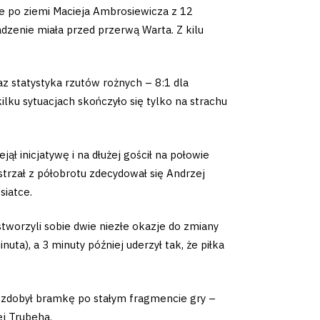
ie po ziemi Macieja Ambrosiewicza z 12
dzenie miała przed przerwą Warta. Z kilu
z statystyka rzutów rożnych – 8:1 dla
ilku sytuacjach skończyło się tylko na strachu
ął inicjatywę i na dłużej gościł na połowie
trzał z półobrotu zdecydował się Andrzej
siatce.
stworzyli sobie dwie niezłe okazje do zmiany
ta), a 3 minuty później uderzył tak, że piłka
 zdobył bramkę po stałym fragmencie gry –
j Trubeha.