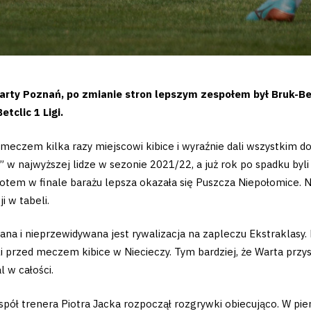
rty Poznań, po zmianie stron lepszym zespołem był Bruk-Bet 
tclic 1 Ligi.
meczem kilka razy miejscowi kibice i wyraźnie dali wszystkim d
” w najwyższej lidze w sezonie 2021/22, a już rok po spadku byl
otem w finale barażu lepsza okazała się Puszcza Niepołomice. 
i w tabeli.
na i nieprzewidywana jest rywalizacja na zapleczu Ekstraklasy.
li przed meczem kibice w Niecieczy. Tym bardziej, że Warta prz
 w całości.
spół trenera Piotra Jacka rozpoczął rozgrywki obiecująco. W pie