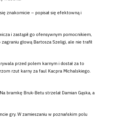
się znakomicie – popisał się efektowną i
rowicza i zastąpił go ofensywnym pomocnikiem,
agraniu głową Bartosza Szeligi, ale nie trafił
rywala przed polem karnym i dostał za to
rzom rzut karny za faul Kacpra Michalskiego.
 Na bramkę Bruk-Betu strzelał Damian Gąska, a
encie gry. W zamieszaniu w poznańskim polu