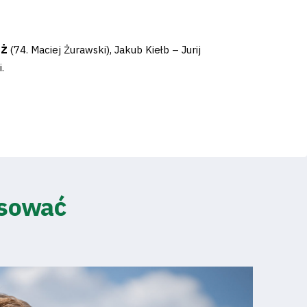
z
Ż
(74. Maciej Żurawski), Jakub Kiełb – Jurij
.
esować