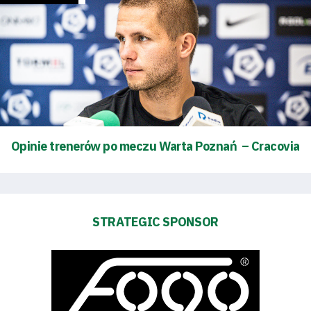
Energy
saving
mode
Accessibility
Opinie trenerów po meczu Warta Poznań – Cracovia
SEARCH
FOR:
Search Button
STRATEGIC SPONSOR
Club
Table