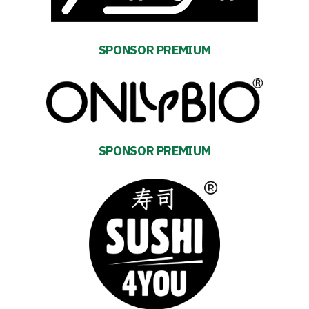
and
schedule
SPONSOR PREMIUM
Tickets
Contact
First
SPONSOR PREMIUM
team
Amp-
Futbol
Academy