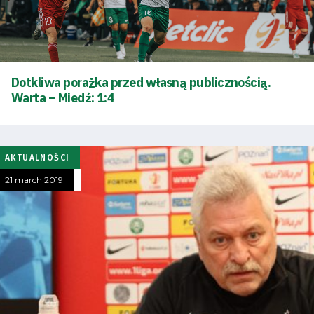
Dotkliwa porażka przed własną publicznością.
Warta – Miedź: 1:4
AKTUALNOŚCI
Energy
saving
21 march 2019
mode
Accessibility
SEARCH
FOR:
Search Button