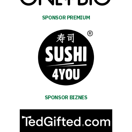
Amp-
Futbol
SPONSOR PREMIUM
Academy
Fan
club
Warta
TV
SPONSOR BIZNES
Foundation
Business