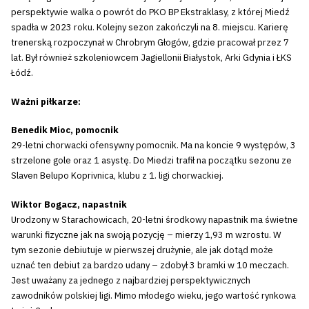
perspektywie walka o powrót do PKO BP Ekstraklasy, z której Miedź
spadła w 2023 roku. Kolejny sezon zakończyli na 8. miejscu. Karierę
trenerską rozpoczynał w Chrobrym Głogów, gdzie pracował przez 7
lat. Był również szkoleniowcem Jagiellonii Białystok, Arki Gdynia i ŁKS
Łódź.
Ważni piłkarze:
Benedik Mioc, pomocnik
29-letni chorwacki ofensywny pomocnik. Ma na koncie 9 występów, 3
strzelone gole oraz 1 asystę. Do Miedzi trafił na początku sezonu ze
Slaven Belupo Koprivnica, klubu z 1. ligi chorwackiej.
Wiktor Bogacz, napastnik
Urodzony w Starachowicach, 20-letni środkowy napastnik ma świetne
warunki fizyczne jak na swoją pozycję – mierzy 1,93 m wzrostu. W
tym sezonie debiutuje w pierwszej drużynie, ale jak dotąd może
uznać ten debiut za bardzo udany – zdobył 3 bramki w 10 meczach.
Jest uważany za jednego z najbardziej perspektywicznych
zawodników polskiej ligi. Mimo młodego wieku, jego wartość rynkowa