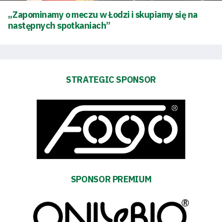
„Zapominamy o meczu w Łodzi i skupiamy się na
Club
następnych spotkaniach”
Table
and
STRATEGIC SPONSOR
schedule
Tickets
Contact
First
SPONSOR PREMIUM
team