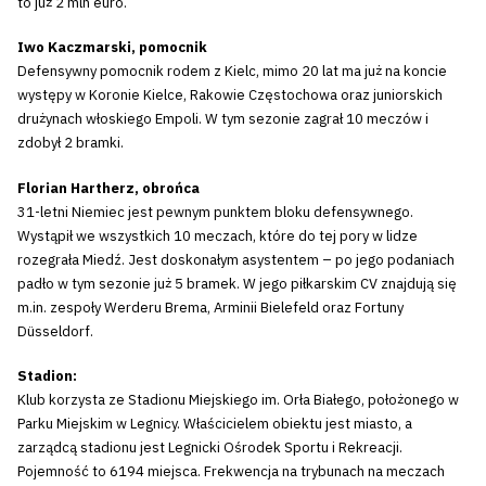
to już 2 mln euro.
Iwo Kaczmarski, pomocnik
Defensywny pomocnik rodem z Kielc, mimo 20 lat ma już na koncie
występy w Koronie Kielce, Rakowie Częstochowa oraz juniorskich
drużynach włoskiego Empoli. W tym sezonie zagrał 10 meczów i
zdobył 2 bramki.
Florian Hartherz, obrońca
31-letni Niemiec jest pewnym punktem bloku defensywnego.
Wystąpił we wszystkich 10 meczach, które do tej pory w lidze
rozegrała Miedź. Jest doskonałym asystentem – po jego podaniach
padło w tym sezonie już 5 bramek. W jego piłkarskim CV znajdują się
m.in. zespoły Werderu Brema, Arminii Bielefeld oraz Fortuny
Düsseldorf.
Stadion:
Klub korzysta ze Stadionu Miejskiego im. Orła Białego, położonego w
Parku Miejskim w Legnicy. Właścicielem obiektu jest miasto, a
zarządcą stadionu jest Legnicki Ośrodek Sportu i Rekreacji.
Pojemność to 6194 miejsca. Frekwencja na trybunach na meczach