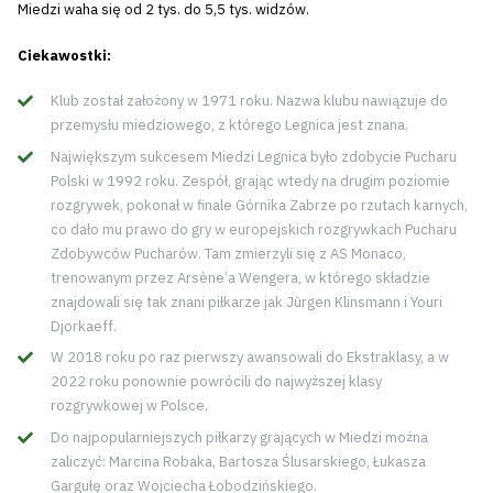
Miedzi waha się od 2 tys. do 5,5 tys. widzów.
Ciekawostki:
Klub został założony w 1971 roku. Nazwa klubu nawiązuje do
przemysłu miedziowego, z którego Legnica jest znana.
Największym sukcesem Miedzi Legnica było zdobycie Pucharu
Polski w 1992 roku. Zespół, grając wtedy na drugim poziomie
rozgrywek, pokonał w finale Górnika Zabrze po rzutach karnych,
co dało mu prawo do gry w europejskich rozgrywkach Pucharu
Zdobywców Pucharów. Tam zmierzyli się z AS Monaco,
trenowanym przez Arsène’a Wengera, w którego składzie
znajdowali się tak znani piłkarze jak Jürgen Klinsmann i Youri
Djorkaeff.
W 2018 roku po raz pierwszy awansowali do Ekstraklasy, a w
2022 roku ponownie powrócili do najwyższej klasy
rozgrywkowej w Polsce.
Do najpopularniejszych piłkarzy grających w Miedzi można
zaliczyć: Marcina Robaka, Bartosza Ślusarskiego, Łukasza
Gargułę oraz Wojciecha Łobodzińskiego.