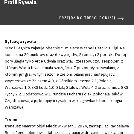
Profil Rywala.
PRZEJDŹ DO TREŚCI PONIŻEJ
Sytuacja rywala
Miedź Legnica zajmuje obecnie 5. miejsce w tabeli Betclic 1. Ligi. Na
koncie ma 20 punktów oraz 6 zwycięstw, 2 remisy i 2 porażki. Do tej
pory uległa tylko Arce Gdynia oraz Stali Rzeszów, czyli zespołom, z
którymi Warta też nie miała szczęścia. Z pozostałymi rywalami, z
którymi już grali w tym sezonie Zieloni, bilans jest następujący:
zwycięstwa ze Zniczem 4:0, z Górnikiem Łęczna 2:1, Polonią
Warszawa 1:0, ŁKS Łódź 1:0, Stalą Stalowa Wola 4:2 oraz remis z GKS
Tychy 2:2. Dodatkowo w 1. rundzie Pucharu Polski pokonała Raków
Częstochowa, a jej kolejnym rywalem w rozgrywkach będzie Legia
Warszawa.
Trener
Ireneusz Mamrot objął Miedź w kwietniu 2024, zastępując Radosława
Bellę. Jego celem była stabilizacja sytuacji w drużynie, a w dłuższej