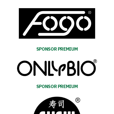
Accessibility
SEARCH
FOR:
Search Button
Club
SPONSOR PREMIUM
Table
and
schedule
SPONSOR PREMIUM
Tickets
Contact