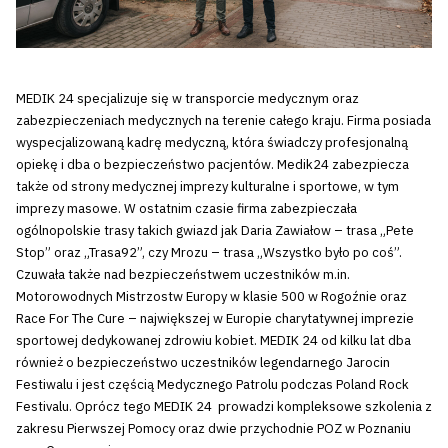
MEDIK 24 specjalizuje się w transporcie medycznym oraz
zabezpieczeniach medycznych na terenie całego kraju. Firma posiada
wyspecjalizowaną kadrę medyczną, która świadczy profesjonalną
opiekę i dba o bezpieczeństwo pacjentów. Medik24 zabezpiecza
także od strony medycznej imprezy kulturalne i sportowe, w tym
imprezy masowe. W ostatnim czasie firma zabezpieczała
ogólnopolskie trasy takich gwiazd jak Daria Zawiałow – trasa „Pete
Stop” oraz „Trasa92”, czy Mrozu – trasa „Wszystko było po coś”.
Czuwała także nad bezpieczeństwem uczestników m.in.
Motorowodnych Mistrzostw Europy w klasie 500 w Rogoźnie oraz
Race For The Cure – największej w Europie charytatywnej imprezie
sportowej dedykowanej zdrowiu kobiet. MEDIK 24 od kilku lat dba
również o bezpieczeństwo uczestników legendarnego Jarocin
Festiwalu i jest częścią Medycznego Patrolu podczas Poland Rock
Festivalu. Oprócz tego MEDIK 24 prowadzi kompleksowe szkolenia z
zakresu Pierwszej Pomocy oraz dwie przychodnie POZ w Poznaniu