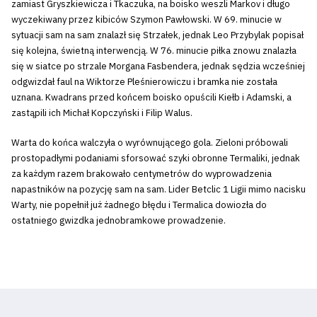
zamiast Gryszkiewicza i Tkaczuka, na boisko weszli Markov i długo
wyczekiwany przez kibiców Szymon Pawłowski. W 69. minucie w
sytuacji sam na sam znalazł się Strzałek, jednak Leo Przybylak popisał
się kolejna, świetną interwencją. W 76. minucie piłka znowu znalazła
się w siatce po strzale Morgana Fasbendera, jednak sędzia wcześniej
odgwizdał faul na Wiktorze Pleśnierowiczu i bramka nie została
uznana. Kwadrans przed końcem boisko opuścili Kiełb i Adamski, a
zastąpili ich Michał Kopczyński i Filip Walus.
Warta do końca walczyła o wyrównującego gola. Zieloni próbowali
prostopadłymi podaniami sforsować szyki obronne Termaliki, jednak
za każdym razem brakowało centymetrów do wyprowadzenia
napastników na pozycję sam na sam. Lider Betclic 1 Ligii mimo nacisku
Warty, nie popełnił już żadnego błędu i Termalica dowiozła do
ostatniego gwizdka jednobramkowe prowadzenie.