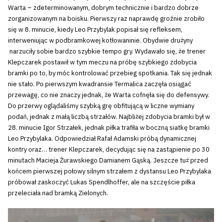
Warta – zdeterminowanym, dobrym technicznie i bardzo dobrze
zorganizowanym na boisku. Pierwszy raz naprawdę groźnie zrobiło
się w 8. minucie, kiedy Leo Przybylak popisał się refleksem,
interweniując w podbramkowej kotłowaninie. Obydwie drużyny
narzuciły sobie bardzo szybkie tempo gry. Wydawało się, że trener
Klepczarek postawił w tym meczu na próbę szybkiego zdobycia
bramki po to, by móc kontrolować przebieg spotkania. Tak się jednak
nie stało. Po pierwszym kwadransie Termalica zaczęła osiągać
przewagę, co nie znaczy jednak, że Warta cofnęła się do defensywy.
Do przerwy oglądaliśmy szybką grę obfitującą w liczne wymiany
podań, jednak z małą liczbą strzałów. Najbliżej zdobycia bramki był w
28. minucie Igor Strzałek, jednak piłka trafiła w boczną siatkę bramki
Leo Przybylaka. Odpowiedział Rafał Adamski próbą dynamicznej
kontry oraz… trener Klepczarek, decydując się na zastąpienie po 30
minutach Macieja Żurawskiego Damianem Gąską. Jeszcze tuż przed
końcem pierwszej połowy silnym strzałem z dystansu Leo Przybylaka
próbował zaskoczyć Lukas Spendlhoffer, ale na szczęście piłka
przeleciała nad bramką Zielonych.