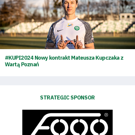
Energy
saving
mode
#KUPI2024 Nowy kontrakt Mateusza Kupczaka z
Accessibility
Wartą Poznań
SEARCH
FOR:
Search Button
STRATEGIC SPONSOR
Club
Table