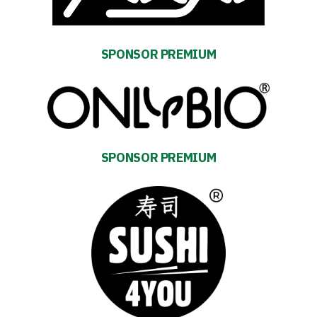
and
schedule
SPONSOR PREMIUM
Tickets
Contact
First
SPONSOR PREMIUM
team
Amp-
Futbol
Academy