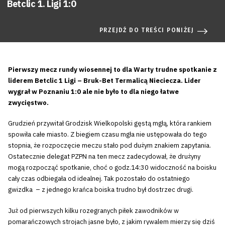
Betclic 1. Ligi 1:0
PRZEJDŹ DO TREŚCI PONIŻEJ
Pierwszy mecz rundy wiosennej to dla Warty trudne spotkanie z
liderem Betclic 1 Ligi – Bruk-Bet Termalicą Nieciecza. Lider
wygrał w Poznaniu 1:0 ale nie było to dla niego łatwe
zwycięstwo.
Grudzień przywitał Grodzisk Wielkopolski gęstą mgłą, która rankiem
spowiła całe miasto. Z biegiem czasu mgła nie ustępowała do tego
stopnia, że rozpoczęcie meczu stało pod dużym znakiem zapytania.
Ostatecznie delegat PZPN na ten mecz zadecydował, że drużyny
mogą rozpocząć spotkanie, choć o godz.14:30 widoczność na boisku
cały czas odbiegała od idealnej. Tak pozostało do ostatniego
gwizdka – z jednego krańca boiska trudno był dostrzec drugi.
Już od pierwszych kilku rozegranych piłek zawodników w
pomarańczowych strojach jasne było, z jakim rywalem mierzy się dziś