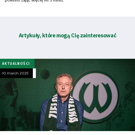
powinno zająć więcej niż 5 minut.
Artykuły, które mogą Cię zainteresować
Energy
saving
mode
AKTUALNOŚCI
Accessibility
10 march 2025
SEARCH
FOR:
Search Button
Club
Table