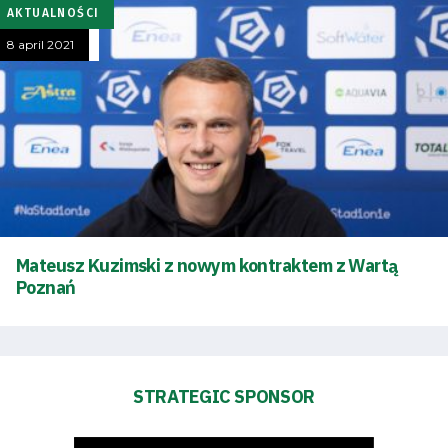
Academy
AKTUALNOŚCI
Fan
8 april 2021
club
Warta
TV
Foundation
Mateusz Kuzimski z nowym kontraktem z Wartą
Poznań
Business
Shop
STRATEGIC SPONSOR
Privacy