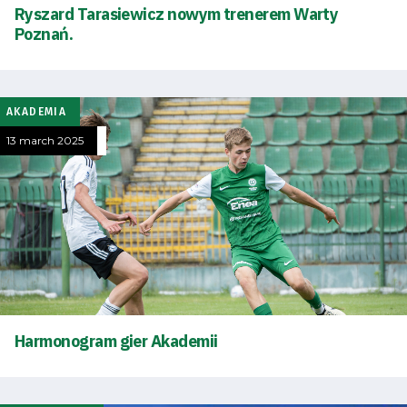
Ryszard Tarasiewicz nowym trenerem Warty
and
Poznań.
schedule
AKADEMIA
Tickets
13 march 2025
Contact
First
team
Amp-
Harmonogram gier Akademii
Futbol