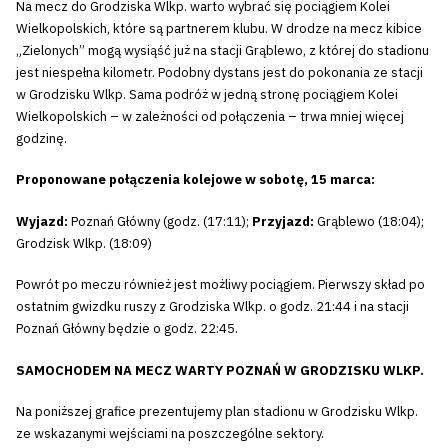
Na mecz do Grodziska Wlkp. warto wybrać się pociągiem Kolei
Wielkopolskich, które są partnerem klubu. W drodze na mecz kibice
„Zielonych” mogą wysiąść już na stacji Grąblewo, z której do stadionu
jest niespełna kilometr. Podobny dystans jest do pokonania ze stacji
w Grodzisku Wlkp. Sama podróż w jedną stronę pociągiem Kolei
Wielkopolskich – w zależności od połączenia – trwa mniej więcej
godzinę.
Proponowane połączenia kolejowe w sobotę, 15 marca:
Wyjazd:
Poznań Główny (godz. (17:11);
Przyjazd:
Grąblewo (18:04);
Grodzisk Wlkp. (18:09)
Powrót po meczu również jest możliwy pociągiem. Pierwszy skład po
ostatnim gwizdku ruszy z Grodziska Wlkp. o godz. 21:44 i na stacji
Poznań Główny będzie o godz. 22:45.
SAMOCHODEM NA MECZ WARTY POZNAŃ W GRODZISKU WLKP.
Na poniższej grafice prezentujemy plan stadionu w Grodzisku Wlkp.
ze wskazanymi wejściami na poszczególne sektory.