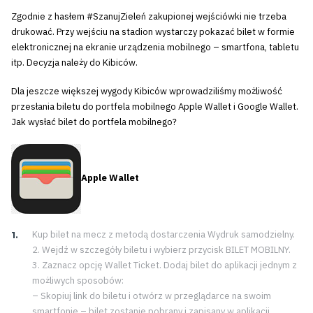
Zgodnie z hasłem #SzanujZieleń zakupionej wejściówki nie trzeba
drukować. Przy wejściu na stadion wystarczy pokazać bilet w formie
elektronicznej na ekranie urządzenia mobilnego – smartfona, tabletu
itp. Decyzja należy do Kibiców.
Dla jeszcze większej wygody Kibiców wprowadziliśmy możliwość
przesłania biletu do portfela mobilnego Apple Wallet i Google Wallet.
Jak wysłać bilet do portfela mobilnego?
Apple Wallet
Kup bilet na mecz z metodą dostarczenia Wydruk samodzielny.
2. Wejdź w szczegóły biletu i wybierz przycisk BILET MOBILNY.
3. Zaznacz opcję Wallet Ticket. Dodaj bilet do aplikacji jednym z
możliwych sposobów:
– Skopiuj link do biletu i otwórz w przeglądarce na swoim
smartfonie – bilet zostanie pobrany i zapisany w aplikacji.