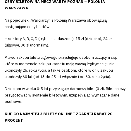
CENY BILETÓW NA MECZ WARTA POZNAŃ – POLONIA
WARSZAWA
Na pojedynek „Warciarzy” z Polonią Warszawa obowiązują
następujące ceny biletów:
– sektory A, B, C, D (trybuna zadaszona): 15 zł (dziecko), 24 zł
(ulgowy), 30 zł (normalny).
Prawo zakupu biletu ulgowego przysługuje osobom uczącym się,
które w momencie zakupu karnetu mają ważną legitymację i nie
ukończyły 26. roku życia, a także osobom, które w dniu zakupu
ukończyły 60 lat (od 13 do 25 lat włącznie i od 60. roku życia).
Dzieciom w wieku 0-5 lat przysługuje darmowy bilet (0 zł). Bilet należy
przygotować w systemie biletowym, uzupełniając wymagane dane
osobowe.
KUP CO NAJMNIEJ 3 BILETY ONLINE I ZGARNIJ RABAT 20
PROCENT