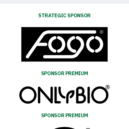
STRATEGIC SPONSOR
Accessibility
SEARCH
FOR:
Search Button
Club
SPONSOR PREMIUM
Table
and
schedule
SPONSOR PREMIUM
Tickets