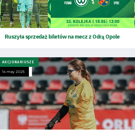
Ruszyła sprzedaż biletów na mecz z Odrą Opole
AKCJONARIUSZE
14 may 2025