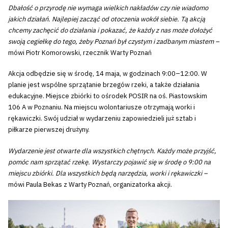
Dbałość o przyrodę nie wymaga wielkich nakładów czy nie wiadomo
jakich działań. Najlepiej zacząć od otoczenia wokół siebie. Tą akcją
chcemy zachęcić do działania i pokazać, że każdy z nas może dołożyć
swoją cegiełkę do tego, żeby Poznań był czystym i zadbanym miastem –
mówi Piotr Komorowski, rzecznik Warty Poznań
Akcja odbędzie się w środę, 14 maja, w godzinach 9:00–12:00. W
planie jest wspólne sprzątanie brzegów rzeki, a także działania
edukacyjne. Miejsce zbiórki to ośrodek POSIR na oś. Piastowskim
106 A w Poznaniu. Na miejscu wolontariusze otrzymają worki i
rękawiczki. Swój udział w wydarzeniu zapowiedzieli już sztab i
piłkarze pierwszej drużyny.
Wydarzenie jest otwarte dla wszystkich chętnych. Każdy może przyjść,
pomóc nam sprzątać rzekę. Wystarczy pojawić się w środę o 9:00 na
miejscu zbiórki. Dla wszystkich będą narzędzia, worki i rękawiczki –
mówi Paula Bekas z Warty Poznań, organizatorka akcji.