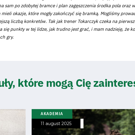
na sam po zdobytej bramce i plan zagęszczenia środka pola oraz wy
a mieli okazje, które mogły zakończyć się bramką. Mogliśmy prowa
ejszą liczbą konkretów. Tak jak trener Tokarczyk czeka na pierws
 się punkty w tej lidze, jak trudno jest grać, i mam nadzieję, że 
ch gry.
uły, które mogą Cię zainter
AKADEMIA
11 august 2025