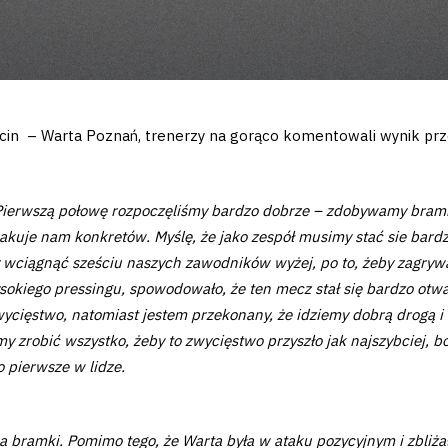
cin – Warta Poznań, trenerzy na gorąco komentowali wynik prz
Pierwszą połowę rozpoczęliśmy bardzo dobrze – zdobywamy bramk
kuje nam konkretów. Myślę, że jako zespół musimy stać sie bardzie
by wciągnąć sześciu naszych zawodników wyżej, po to, żeby zagrywać
okiego pressingu, spowodowało, że ten mecz stał się bardzo otwar
cięstwo, natomiast jestem przekonany, że idziemy dobrą drogą i t
y zrobić wszystko, żeby to zwycięstwo przyszło jak najszybciej, 
o pierwsze w lidze.
a bramki. Pomimo tego, że Warta była w ataku pozycyjnym i zbliżał