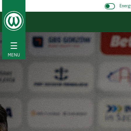
Energ
☰
MENU