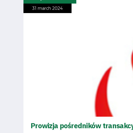
31 march 2024
Business
Shop
Privacy
policy
Regulations
Development
Prowizja pośredników transakc
Plan