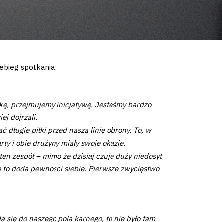
ebieg spotkania:
ę, przejmujemy inicjatywę. Jesteśmy bardzo
j dojrzali.
 długie piłki przed naszą linię obrony. To, w
ty i obie drużyny miały swoje okazje.
en zespół – mimo że dzisiaj czuje duży niedosyt
bo to doda pewności siebie. Pierwsze zwycięstwo
a się do naszego pola karnego, to nie było tam