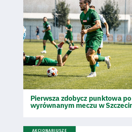
Amp-
Futbol
Academy
Fan
club
Pierwsza zdobycz punktowa po
Warta
wyrównanym meczu w Szczecin
TV
Foundation
AKCJONARIUSZE