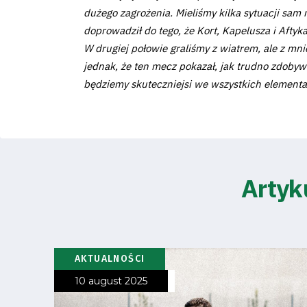
Club
dużego zagrożenia. Mieliśmy kilka sytuacji sam 
doprowadził do tego, że Kort, Kapelusza i Aftyk
Table
W drugiej połowie graliśmy z wiatrem, ale z mni
jednak, że ten mecz pokazał, jak trudno zdobywa
and
będziemy skuteczniejsi we wszystkich elementa
schedule
Tickets
Artyk
Contact
First
AKTUALNOŚCI
team
10 august 2025