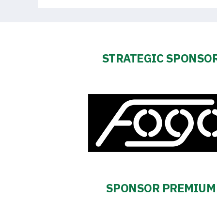
2024-
27
STRATEGIC SPONSO
ESG
Strategy
2024-
27
Warta’s
Alley
SPONSOR PREMIUM
#WORTHdownload