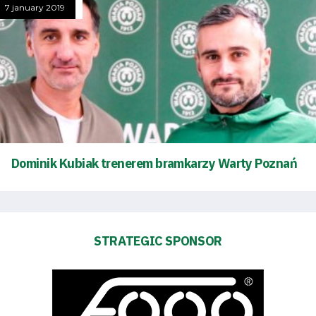
7 january 2019
Energy
saving
mode
Accessibility
Dominik Kubiak trenerem bramkarzy Warty Poznań
SEARCH
FOR:
Search Button
STRATEGIC SPONSOR
Club
Table