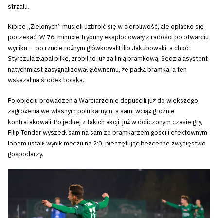
strzału.
Kibice „Zielonych” musieli uzbroić się w cierpliwość, ale opłaciło się
poczekać. W 76. minucie trybuny eksplodowały z radości po otwarciu
wyniku — po rzucie rożnym główkował Filip Jakubowski, a choć
Styrczula złapał piłkę, zrobił to już za linią bramkową. Sędzia asystent
natychmiast zasygnalizował głównemu, że padła bramka, a ten
wskazał na środek boiska.
Po objęciu prowadzenia Warciarze nie dopuścili już do większego
zagrożenia we własnym polu karnym, a sami wciąż groźnie
kontratakowali. Po jednej z takich akcji, już w doliczonym czasie gry,
Filip Tonder wyszedł sam na sam ze bramkarzem gości i efektownym
lobem ustalił wynik meczu na 2:0, pieczętując bezcenne zwycięstwo
gospodarzy.