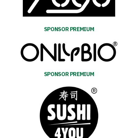
and
schedule
SPONSOR PREMIUM
Tickets
Contact
First
SPONSOR PREMIUM
team
Amp-
Futbol
Academy