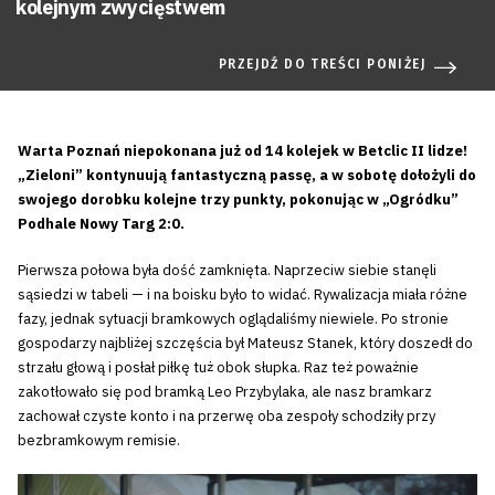
kolejnym zwycięstwem
PRZEJDŹ DO TREŚCI PONIŻEJ
Warta Poznań niepokonana już od 14 kolejek w Betclic II lidze!
„Zieloni” kontynuują fantastyczną passę, a w sobotę dołożyli do
swojego dorobku kolejne trzy punkty, pokonując w „Ogródku”
Podhale Nowy Targ 2:0.
Pierwsza połowa była dość zamknięta. Naprzeciw siebie stanęli
sąsiedzi w tabeli — i na boisku było to widać. Rywalizacja miała różne
fazy, jednak sytuacji bramkowych oglądaliśmy niewiele. Po stronie
gospodarzy najbliżej szczęścia był Mateusz Stanek, który doszedł do
strzału głową i posłał piłkę tuż obok słupka. Raz też poważnie
zakotłowało się pod bramką Leo Przybylaka, ale nasz bramkarz
zachował czyste konto i na przerwę oba zespoły schodziły przy
bezbramkowym remisie.