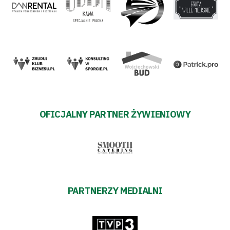
OFICJALNY PARTNER ŻYWIENIOWY
PARTNERZY MEDIALNI