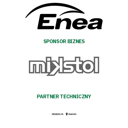
Bilety
Kontakt
Pierwszy
SPONSOR BIZNES
zespół
Amp
Futbol
Akademia
PARTNER TECHNICZNY
Aktualności