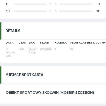
F
0
0
F
SH
0
0
SH
DETAILS
DATA
CZAS
LIGA
SEZON
KOLEJKA
PEŁNY CZAS BEZ DOGRYW
10
14:30
Betclic
2025/2026
3
90'
sierpnia
2 Liga
2025
MIEJSCE SPOTKANIA
OBIEKT SPORTOWY SKOLWIN (MOSRIR SZCZECIN)