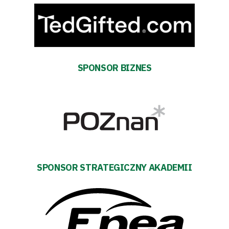
energii
Dostępność
SEARCH
SPONSOR BIZNES
FOR:
Search Button
Klub
Tabela
SPONSOR STRATEGICZNY AKADEMII
i
terminarz
Bilety