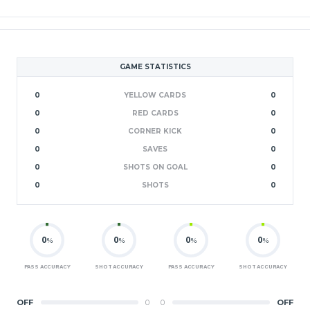
GAME STATISTICS
0
YELLOW CARDS
0
0
RED CARDS
0
0
CORNER KICK
0
0
SAVES
0
0
SHOTS ON GOAL
0
0
SHOTS
0
0
0
0
0
%
%
%
%
PASS ACCURACY
SHOT ACCURACY
PASS ACCURACY
SHOT ACCURACY
OFF
0
0
OFF