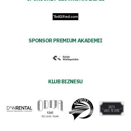
Aleja
Warciarzy
#WARTOpobrać
SPONSOR PREMIUM AKADEMII
Prowizja
pośredników
transakcyjnych
KLUB BIZNESU