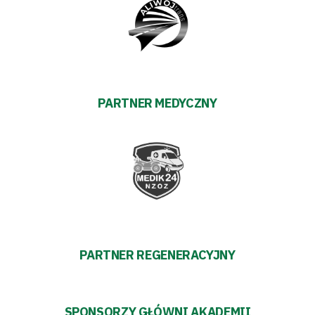
TV
Fundacja
Biznes
PARTNER MEDYCZNY
Sklep
Sponsorzy
Trybuny
Polityka
PARTNER REGENERACYJNY
prywatności
Regulaminy
SPONSORZY GŁÓWNI AKADEMII