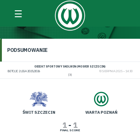
☰
ŚWIT SZCZECIN VS WARTA POZNAŃ
PODSUMOWANIE
OBIEKT SPORTOWY SKOLWIN (MOSRIR SZCZECIN)
BETCLIC 2 LIGA 2025/2026
10 SIERPNIA 2025
14:30
(3)
ŚWIT SZCZECIN
WARTA POZNAŃ
1
-
1
FINAL SCORE