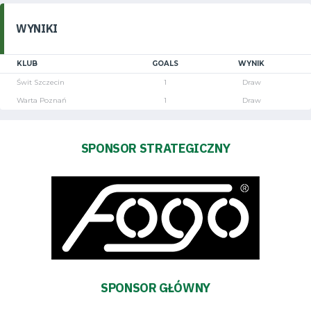
WYNIKI
KLUB
GOALS
WYNIK
Świt Szczecin
1
Draw
Warta Poznań
1
Draw
SPONSOR STRATEGICZNY
SPONSOR GŁÓWNY
Tryb
oszczędności