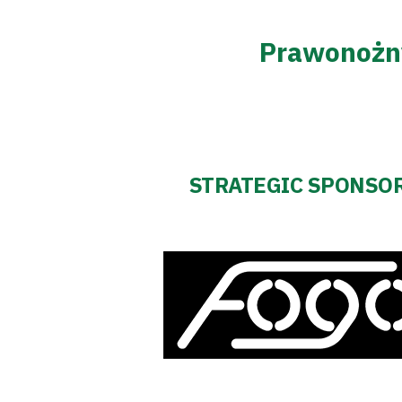
Club
Prawonożn
Table
and
schedule
STRATEGIC SPONSO
Tickets
Contact
First
team