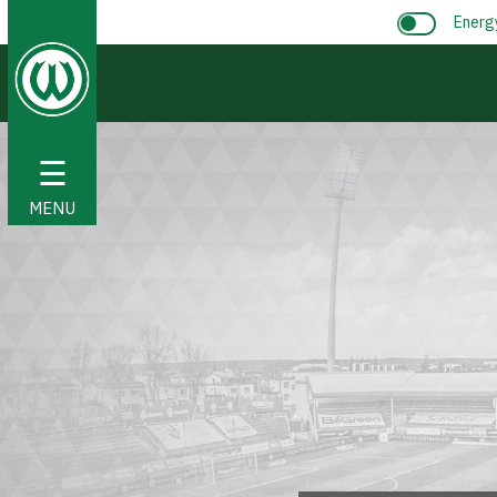
Energ
☰
MENU