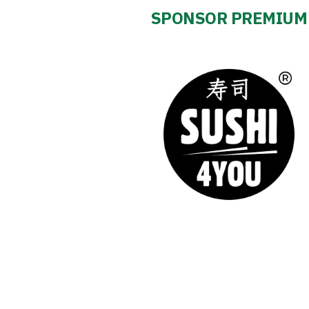
Amp-
SPONSOR PREMIUM
Futbol
Academy
Fan
club
Warta
TV
Foundation