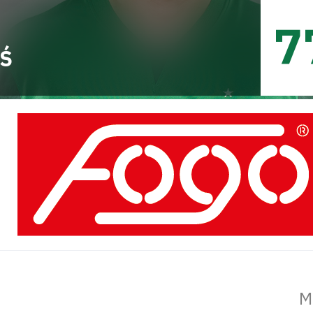
7
Ś
M