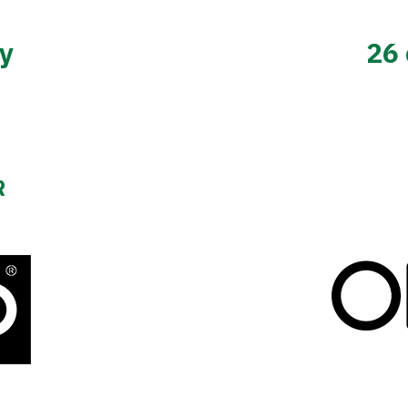
y
26
R