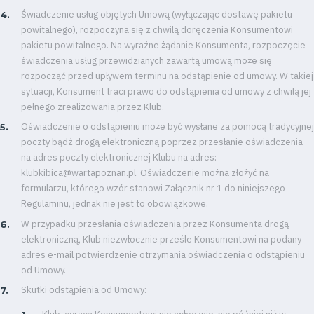
Świadczenie usług objętych Umową (wyłączając dostawę pakietu
Plan
powitalnego), rozpoczyna się z chwilą doręczenia Konsumentowi
pakietu powitalnego. Na wyraźne żądanie Konsumenta, rozpoczęcie
2024-
świadczenia usług przewidzianych zawartą umową może się
rozpocząć przed upływem terminu na odstąpienie od umowy. W takiej
27
sytuacji, Konsument traci prawo do odstąpienia od umowy z chwilą jej
pełnego zrealizowania przez Klub.
ESG
Oświadczenie o odstąpieniu może być wysłane za pomocą tradycyjnej
poczty bądź drogą elektroniczną poprzez przesłanie oświadczenia
Strategy
na adres poczty elektronicznej Klubu na adres:
klubkibica@wartapoznan.pl. Oświadczenie można złożyć na
2024-
formularzu, którego wzór stanowi Załącznik nr 1 do niniejszego
Regulaminu, jednak nie jest to obowiązkowe.
27
W przypadku przesłania oświadczenia przez Konsumenta drogą
elektroniczną, Klub niezwłocznie prześle Konsumentowi na podany
Warta’s
adres e-mail potwierdzenie otrzymania oświadczenia o odstąpieniu
od Umowy.
Alley
Skutki odstąpienia od Umowy: