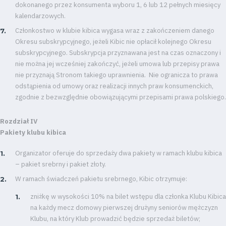
dokonanego przez konsumenta wyboru 1, 6 lub 12 pełnych miesięcy
kalendarzowych.
Członkostwo w klubie kibica wygasa wraz z zakończeniem danego
Okresu subskrypcyjnego, jeżeli Kibic nie opłacił kolejnego Okresu
subskrypcyjnego. Subskrypcja przyznawana jest na czas oznaczony i
nie można jej wcześniej zakończyć, jeżeli umowa lub przepisy prawa
nie przyznają Stronom takiego uprawnienia. Nie ogranicza to prawa
odstąpienia od umowy oraz realizacji innych praw konsumenckich,
zgodnie z bezwzględnie obowiązującymi przepisami prawa polskiego.
Rozdział IV
Pakiety klubu kibica
Organizator oferuje do sprzedaży dwa pakiety w ramach klubu kibica
– pakiet srebrny i pakiet złoty.
W ramach świadczeń pakietu srebrnego, Kibic otrzymuje:
zniżkę w wysokości 10% na bilet wstępu dla członka Klubu Kibica
na każdy mecz domowy pierwszej drużyny seniorów mężczyzn
Klubu, na który Klub prowadzić będzie sprzedaż biletów;