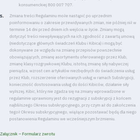
konsumenckiej 800 007 707.
Zmiana treści Regulaminu może nastąpić po uprzednim
poinformowaniu o zakresie przewidywanych zmian, nie później niż w
terminie 14 dni przed dniem ich wejścia w życie. Zmiany mogą
dotyczyć treści niewpływających na ich zgodność z zawartą umową
(niedotyczące głównych świadczeń Klubu i Kibica) i mogą być
dokonywane ze względu na zmianę przepisów powszechnie
obowiązujących, zmianę asortymentu oferowanego przez Klub,
zmianę klasy rozgrywkowej Klubu, istotną zmianę siły nabywczej
pieniądza, wzrost cen artykułów niezbędnych do świadczenia usług
przez Klub, rozszerzenie oferowanych usług w ramach Subskrypcji,
konieczność dostosowania usług do ilości Kibiców, działanie siły
wyższej. Kibic, który nie zgadza się na zmiany wprowadzone w
regulaminie uprawniony jest do rezygnacji z subskrypcji z końcem
najbliższego Okresu subskrypcyjnego, przy czym aż do zakończenia
tegoż Okresu subskrypcyjnego, wiążące pozostawać będą dla niego
postanowienia Regulaminu we wcześniejszym brzmieniu.
Załącznik – Formularz zwrotu