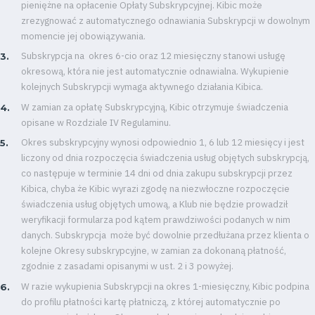
pieniężne na opłacenie Opłaty Subskrypcyjnej. Kibic może
zrezygnować z automatycznego odnawiania Subskrypcji w dowolnym
momencie jej obowiązywania.
Subskrypcja na okres 6-cio oraz 12 miesięczny stanowi usługę
okresową, która nie jest automatycznie odnawialna. Wykupienie
kolejnych Subskrypcji wymaga aktywnego działania Kibica.
W zamian za opłatę Subskrypcyjną, Kibic otrzymuje świadczenia
opisane w Rozdziale IV Regulaminu.
Okres subskrypcyjny wynosi odpowiednio 1, 6 lub 12 miesięcy i jest
liczony od dnia rozpoczęcia świadczenia usług objętych subskrypcją,
co następuje w terminie 14 dni od dnia zakupu subskrypcji przez
Kibica, chyba że Kibic wyrazi zgodę na niezwłoczne rozpoczęcie
świadczenia usług objętych umową, a Klub nie będzie prowadził
weryfikacji formularza pod kątem prawdziwości podanych w nim
danych. Subskrypcja może być dowolnie przedłużana przez klienta o
kolejne Okresy subskrypcyjne, w zamian za dokonaną płatność,
zgodnie z zasadami opisanymi w ust. 2 i 3 powyżej.
W razie wykupienia Subskrypcji na okres 1-miesięczny, Kibic podpina
do profilu płatności kartę płatniczą, z której automatycznie po