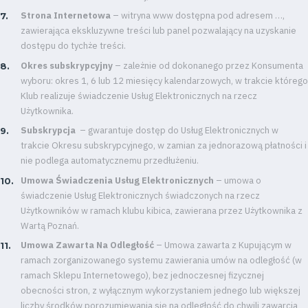
Strona Internetowa
– witryna www dostępna pod adresem …,
zawierająca ekskluzywne treści lub panel pozwalający na uzyskanie
dostępu do tychże treści.
Okres subskrypcyjny
– zależnie od dokonanego przez Konsumenta
wyboru: okres 1, 6 lub 12 miesięcy kalendarzowych, w trakcie którego
Klub realizuje świadczenie Usług Elektronicznych na rzecz
Użytkownika.
Subskrypcja
– gwarantuje dostęp do Usług Elektronicznych w
trakcie Okresu subskrypcyjnego, w zamian za jednorazową płatności i
nie podlega automatycznemu przedłużeniu.
Umowa Świadczenia Usług Elektronicznych
– umowa o
świadczenie Usług Elektronicznych świadczonych na rzecz
Użytkowników w ramach klubu kibica, zawierana przez Użytkownika z
Wartą Poznań.
Umowa Zawarta Na Odległość
– Umowa zawarta z Kupującym w
ramach zorganizowanego systemu zawierania umów na odległość (w
ramach Sklepu Internetowego), bez jednoczesnej fizycznej
obecności stron, z wyłącznym wykorzystaniem jednego lub większej
liczby środków porozumiewania się na odległość do chwili zawarcia