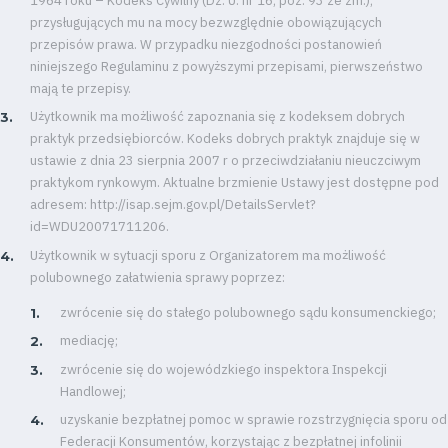
1964 roku – Kodeks Cywilny (Dz. U. nr 16, poz. 93 ze zm.),
przysługujących mu na mocy bezwzględnie obowiązujących
przepisów prawa. W przypadku niezgodności postanowień
niniejszego Regulaminu z powyższymi przepisami, pierwszeństwo
mają te przepisy.
Użytkownik ma możliwość zapoznania się z kodeksem dobrych
praktyk przedsiębiorców. Kodeks dobrych praktyk znajduje się w
ustawie z dnia 23 sierpnia 2007 r o przeciwdziałaniu nieuczciwym
praktykom rynkowym. Aktualne brzmienie Ustawy jest dostępne pod
adresem: http://isap.sejm.gov.pl/DetailsServlet?
id=WDU20071711206.
Użytkownik w sytuacji sporu z Organizatorem ma możliwość
polubownego załatwienia sprawy poprzez:
zwrócenie się do stałego polubownego sądu konsumenckiego;
mediację;
zwrócenie się do wojewódzkiego inspektora Inspekcji
Handlowej;
uzyskanie bezpłatnej pomoc w sprawie rozstrzygnięcia sporu od
Federacji Konsumentów, korzystając z bezpłatnej infolinii