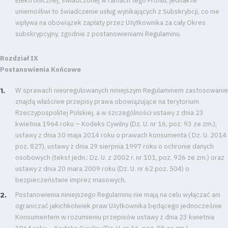
Elektronicznej, świadczonej w ramach tego Profilu, jednakże
uniemożliwi to świadczenie usług wynikających z Subskrybcji, co nie
wpływa na obowiązek zapłaty przez Użytkownika za cały Okres
subskrypcyjny, zgodnie z postanowieniami Regulaminu.
Rozdział IX
Postanowienia Końcowe
W sprawach nieuregulowanych niniejszym Regulaminem zastosowanie
znajdą właściwe przepisy prawa obowiązujące na terytorium
Rzeczypospolitej Polskiej, a w szczególności ustawy z dnia 23
kwietnia 1964 roku – Kodeks Cywilny (Dz. U. nr 16, poz. 93 ze zm.),
ustawy z dnia 30 maja 2014 roku o prawach konsumenta ( Dz. U. 2014
poz. 827), ustawy z dnia 29 sierpnia 1997 roku o ochronie danych
osobowych (tekst jedn.: Dz. U. z 2002 r. nr 101, poz. 926 ze zm.) oraz
ustawy z dnia 20 mara 2009 roku (Dz. U. nr 62 poz. 504) o
bezpieczeństwie imprez masowych.
Postanowienia niniejszego Regulaminu nie mają na celu wyłączać ani
ograniczać jakichkolwiek praw Użytkownika będącego jednocześnie
Konsumentem w rozumieniu przepisów ustawy z dnia 23 kwietnia