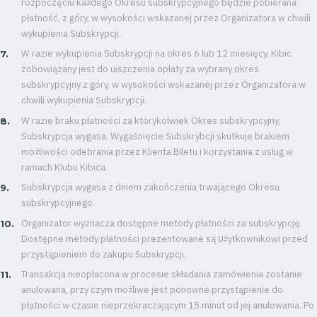
rozpoczęciu każdego Okresu subskrypcyjnego będzie pobierana
płatność, z góry, w wysokości wskazanej przez Organizatora w chwili
wykupienia Subskrypcji.
W razie wykupienia Subskrypcji na okres 6 lub 12 miesięcy, Kibic
zobowiązany jest do uiszczenia opłaty za wybrany okres
subskrypcyjny z góry, w wysokości wskazanej przez Organizatora w
chwili wykupienia Subskrypcji.
W razie braku płatności za którykolwiek Okres subskrypcyjny,
Subskrypcja wygasa. Wygaśnięcie Subskrybcji skutkuje brakiem
możliwości odebrania przez Klienta Biletu i korzystania z usług w
ramach Klubu Kibica.
Subskrypcja wygasa z dniem zakończenia trwającego Okresu
subskrypcyjnego.
Organizator wyznacza dostępne metody płatności za subskrypcję.
Dostępne metody płatności prezentowane są Użytkownikowi przed
przystąpieniem do zakupu Subskrypcji.
Transakcja nieopłacona w procesie składania zamówienia zostanie
anulowana, przy czym możliwe jest ponowne przystąpienie do
płatności w czasie nieprzekraczającym 15 minut od jej anulowania. Po
Energy