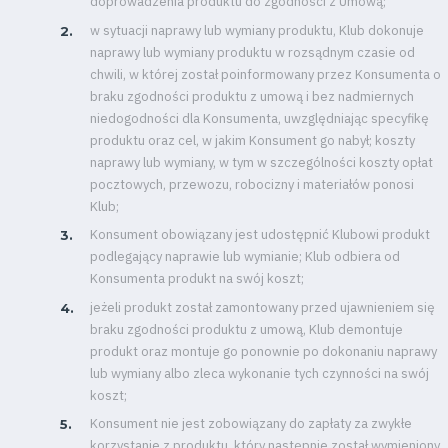
doprowadzenia produktu do zgodności z Umową;
w sytuacji naprawy lub wymiany produktu, Klub dokonuje
naprawy lub wymiany produktu w rozsądnym czasie od
chwili, w której został poinformowany przez Konsumenta o
braku zgodności produktu z umową i bez nadmiernych
niedogodności dla Konsumenta, uwzględniając specyfikę
produktu oraz cel, w jakim Konsument go nabył; koszty
naprawy lub wymiany, w tym w szczególności koszty opłat
pocztowych, przewozu, robocizny i materiałów ponosi
Klub;
Konsument obowiązany jest udostępnić Klubowi produkt
podlegający naprawie lub wymianie; Klub odbiera od
Konsumenta produkt na swój koszt;
jeżeli produkt został zamontowany przed ujawnieniem się
braku zgodności produktu z umową, Klub demontuje
produkt oraz montuje go ponownie po dokonaniu naprawy
lub wymiany albo zleca wykonanie tych czynności na swój
koszt;
Konsument nie jest zobowiązany do zapłaty za zwykłe
korzystanie z produktu, który następnie został wymieniony