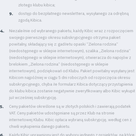
złotego klubu kibica;
dostęp do bezpłatnego newslettera, wysyłanego za odrębną
zgodą Kibica.
Niezależnie od wybranego pakietu, każdy Kibic wraz z rozpoczęciem
swojego pierwszego okresu subskrypcyjnego otrzyma pakiet
powitalny, składający się z: gadżetu opaski “Zielona rodzina”
(niedostępnego w sklepie internetowym), szalika „Zielona rodzina”
(niedostępnego w sklepie internetowym), otwieracza do napojów z
brelokiem „Zielona rodzina” (niedostępnego w sklepie
internetowym), podziękowań od Klubu. Pakiet powitalny wysyłany jest
Kibicom najpóźniej w ciągu 5 dni roboczych od rozpoczęcia okresu
subskrypcyjnego, chyba że formularz Kibica dotyczący przystąpienia
do klubu kibica zostanie negatywnie zweryfikowany albo Kibic wykupił
już wcześniej subskrypcję.
Ceny pakietów określone są w złotych polskich i zawierają podatek
VAT. Ceny pakietów udostępniane są przez Klub na stronie
internetowej Klubu. Kibic opłaca wybraną subskrypcję, według cen z
chwili wykupienia danego pakietu.
Każdy Kibic uprawniony jest do wyboru jednego z projektów, na które