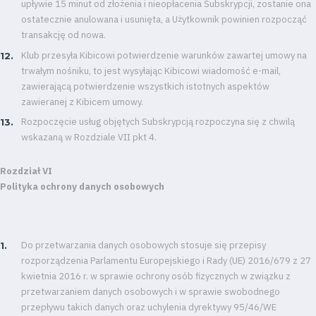
upływie 15 minut od złożenia i nieopłacenia Subskrypcji, zostanie ona
saving
mode
ostatecznie anulowana i usunięta, a Użytkownik powinien rozpocząć
transakcję od nowa.
Klub przesyła Kibicowi potwierdzenie warunków zawartej umowy na
Accessibility
trwałym nośniku, to jest wysyłając Kibicowi wiadomość e-mail,
zawierającą potwierdzenie wszystkich istotnych aspektów
SEARCH
zawieranej z Kibicem umowy.
FOR:
Search Button
Rozpoczęcie usług objętych Subskrypcją rozpoczyna się z chwilą
wskazaną w Rozdziale VII pkt 4.
Rozdział VI
Club
Polityka ochrony danych osobowych
Table
and
Do przetwarzania danych osobowych stosuje się przepisy
rozporządzenia Parlamentu Europejskiego i Rady (UE) 2016/679 z 27
schedule
kwietnia 2016 r. w sprawie ochrony osób fizycznych w związku z
przetwarzaniem danych osobowych i w sprawie swobodnego
przepływu takich danych oraz uchylenia dyrektywy 95/46/WE
Tickets