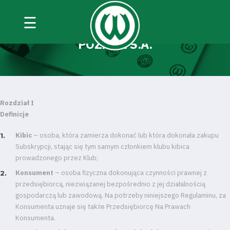
☰
REGULAMIN KLUBU KIBICA WARTA
POZNAŃ S.A.
Rozdział I
Definicje
Kibic
– osoba, która zamierza dokonać lub która dokonała zakupu
Subskrypcji, stając się tym samym członkiem klubu kibica
prowadzonego przez Klub;
Konsument
– osoba fizyczna dokonująca czynności prawnej z
przedsiębiorcą, niezwiązanej bezpośrednio z jej działalnością
gospodarczą lub zawodową. Na potrzeby niniejszego Regulaminu, za
Konsumenta uznaje się także Przedsiębiorcę Na Prawach
Konsumenta.