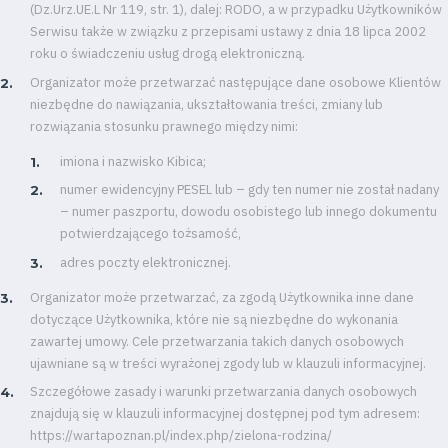
(Dz.Urz.UE.L Nr 119, str. 1), dalej: RODO, a w przypadku Użytkowników
Serwisu także w związku z przepisami ustawy z dnia 18 lipca 2002
Contact
roku o świadczeniu usług drogą elektroniczną.
Organizator może przetwarzać następujące dane osobowe Klientów
niezbędne do nawiązania, ukształtowania treści, zmiany lub
First
rozwiązania stosunku prawnego między nimi:
team
imiona i nazwisko Kibica;
numer ewidencyjny PESEL lub – gdy ten numer nie został nadany
Amp-
– numer paszportu, dowodu osobistego lub innego dokumentu
potwierdzającego tożsamość,
Futbol
adres poczty elektronicznej.
Organizator może przetwarzać, za zgodą Użytkownika inne dane
Academy
dotyczące Użytkownika, które nie są niezbędne do wykonania
zawartej umowy. Cele przetwarzania takich danych osobowych
Fan
ujawniane są w treści wyrażonej zgody lub w klauzuli informacyjnej.
Szczegółowe zasady i warunki przetwarzania danych osobowych
club
znajdują się w klauzuli informacyjnej dostępnej pod tym adresem:
https://wartapoznan.pl/index.php/zielona-rodzina/