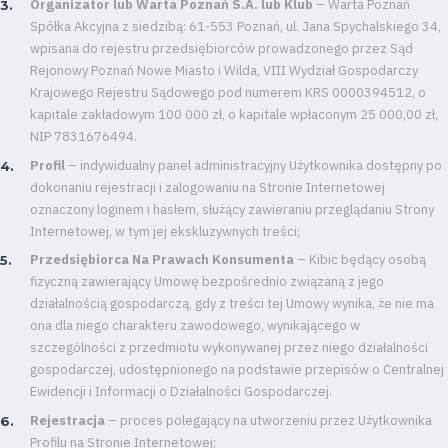
Organizator lub Warta Poznań S.A. lub Klub
– Warta Poznań
Spółka Akcyjna z siedzibą: 61-553 Poznań, ul. Jana Spychalskiego 34,
wpisana do rejestru przedsiębiorców prowadzonego przez Sąd
Rejonowy Poznań Nowe Miasto i Wilda, VIII Wydział Gospodarczy
Krajowego Rejestru Sądowego pod numerem KRS 0000394512, o
kapitale zakładowym 100 000 zł, o kapitale wpłaconym 25 000,00 zł,
NIP 7831676494.
Profil
– indywidualny panel administracyjny Użytkownika dostępny po
dokonaniu rejestracji i zalogowaniu na Stronie Internetowej
oznaczony loginem i hasłem, służący zawieraniu przeglądaniu Strony
Internetowej, w tym jej ekskluzywnych treści;
Przedsiębiorca Na Prawach Konsumenta
– Kibic będący osobą
fizyczną zawierający Umowę bezpośrednio związaną z jego
działalnością gospodarczą, gdy z treści tej Umowy wynika, że nie ma
ona dla niego charakteru zawodowego, wynikającego w
szczególności z przedmiotu wykonywanej przez niego działalności
gospodarczej, udostępnionego na podstawie przepisów o Centralnej
Ewidencji i Informacji o Działalności Gospodarczej.
Rejestracja
– proces polegający na utworzeniu przez Użytkownika
Profilu na Stronie Internetowej;