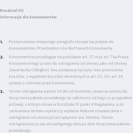
Warta
Rozdział VII
Informacje dla konsumentów
TV
Foundation
Postanowienia niniejszego paragrafu stosuje się jedynie do
Konsumentów i Przedsiębiorców Na Prawach Konsumenta.
Business
Konsumentowi przysługuje na podstawie art. 27 oraz art. 7aa Prawa
Shop
Konsumenckiego prawo do odstąpienia od Umowy, jako od Umowy
Zawartej Na Odległość, bez podania przyczyny i bez ponoszenia
kosztów, z wyjątkiem kosztów określonych w art. 33, 34 i art. 35
ustawy o ochronie praw konsumenta.
Privacy
Termin odstąpienia wynosi 14 dni od momentu zawarcia umowy lub
doręczenia pakietu powitalnego (w zależności od tego co przypadnie
policy
później), o którym mowa w Rozdziale IV punkt 4 Regulaminu, a do
zachowania terminu wystarczy wysłanie Klubowi oświadczenia o
Regulations
odstąpieniu od umowy przed upływem ww. terminu. Termin
odstąpienia liczy się od następnego dnia po dniu doręczenia pakietu
Development
powitalnego.