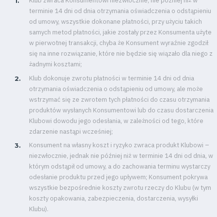
Klub zwraca Konsumentowi niezwłocznie, nie później niż w
#WORTHdownload
terminie 14 dni od dnia otrzymania oświadczenia o odstąpieniu
od umowy, wszystkie dokonane płatności, przy użyciu takich
samych metod płatności, jakie zostały przez Konsumenta użyte
w pierwotnej transakcji, chyba że Konsument wyraźnie zgodził
się na inne rozwiązanie, które nie będzie się wiązało dla niego z
żadnymi kosztami;
Klub dokonuje zwrotu płatności w terminie 14 dni od dnia
otrzymania oświadczenia o odstąpieniu od umowy, ale może
wstrzymać się ze zwrotem tych płatności do czasu otrzymania
produktów wysłanych Konsumentowi lub do czasu dostarczenia
Klubowi dowodu jego odesłania, w zależności od tego, które
zdarzenie nastąpi wcześniej;
Konsument na własny koszt i ryzyko zwraca produkt Klubowi –
niezwłocznie, jednak nie później niż w terminie 14 dni od dnia, w
którym odstąpił od umowy, a do zachowania terminu wystarczy
odesłanie produktu przed jego upływem; Konsument pokrywa
wszystkie bezpośrednie koszty zwrotu rzeczy do Klubu (w tym
koszty opakowania, zabezpieczenia, dostarczenia, wysyłki
Klubu).