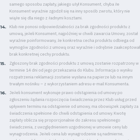
samego sposobu zapłaty, jakiego użył Konsument, chyba że
Konsument wyraźnie zgodził się na inny sposób zwrotu, który nie
wiąże się dla niego z żadnymi kosztami.
Klub nie ponosi odpowiedzialności za brak zgodności produktu z
umową, jeżeli Konsument, najpóźniej w chwili zawarcia Umowy, został
wyraźnie poinformowany, że konkretna cecha produktu odbiega od
wymogów zgodności z umową oraz wyraźnie i odrębnie zaakceptował
brak konkretnej cechy produktu.
Zgłoszony brak zgodności produktu z umową zostanie rozpatrzony w
terminie 14 dni od jego przekazania do Klubu. Informacja o wyniku
rozpatrzenia reklamacji zostanie wysłana na papierze lub na innym
trwałym nośniku – z wykorzystaniem adresu e-mail Konsumenta.
Jeżeli konsument wykonuje prawo odstąpienia od umowy po
zgłoszeniu żądania rozpoczęcia świadczenia przez Klub usług przed
upływem terminu na odstąpienie od umowy, ma obowiązek zapłaty za
świadczenia spełnione do chwili odstąpienia od umowy. Kwotę
zapłaty oblicza się proporcjonalnie do zakresu spełnionego
świadczenia, z uwzględnieniem uzgodnionej w umowie ceny lub
wynagrodzenia. Jeżeli cena lub wynagrodzenie są nadmierne,