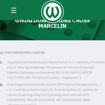
☰
REGULAMIN KONKURSU „LIST DO
GWIAZDORA” Z KING CROSS
MARCELIN
§1.POSTANOWIENIA OGO
LNE
Organizatorem konkursu jest Warta Poznań S.A. z siedzibą w Poznaniu
przy ul. Jana Spychalskiego 34, wpisana do rejestru Krajowego
Rejestru Sądowego pod numerem KRS 0000394512, REGON
301775099, NIP: 7831676494 (dalej: „Organizator”).
Współorganizatorem konkursu jest EPP Property Management Sp. z
o.o. z siedzibą w Kielcach przy ul. Świętokrzyskiej 20, wpisana do
rejestru Krajowego Rejestru Sądowego pod numerem KRS
0000895580, REGON 291016840, NIP: 9591458349 (dalej: