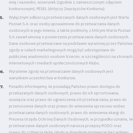
imię i nazwisko, wizerunek (zgodnie z zamieszczonym zdjęciem
konkursowym), PESEL (dotyczy Zwycięzców Konkursu).
Energy
Wyłącznym odbiorcą przetwarzanych danych osobowych jest Warta
saving
Poznań S.A. oraz osoby upoważnione do przetwarzania danych
mode
osobowych w jego imieniu, a także podmioty, z którymi Warta Poznań
S.A zawarł umowę o powierzeniu przetwarzania danych osobowych.
Dane osobowe przetwarzane na podstawie wyrażonej przez Państwa
Accessibility
zgody w celach marketingowych mogą być udostępniane do
publicznej wiadomości osobom trzecim, w szczególności na stronach
SEARCH
FOR:
internetowych i mediach społecznościowych Klubu.
Search Button
Wyrażenie zgody na przetwarzanie danych osobowych jest
warunkiem uczestnictwa w Konkursie.
Ponadto informujemy, że posiadają Państwo prawo dostępu do
Club
przekazanych danych osobowych, prawo do ich sprostowania,
usunięcia oraz prawo do ograniczenia ich przetwarzania, prawo do
przenoszenia danych oraz prawo do wniesienia sprzeciwu wobec
Table
przetwarzania danych osobowych, prawo do wniesienia skargi do
Prezesa Urzędu Ochrony Danych Osobowych, w przypadku uznania, że
and
przetwarzanie danych osobowych narusza przepisy RODO oraz
prawo do cofnięcia tejże zgody w dowolnym momencie bez wpływu