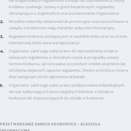
nie uregulowanych regulaminem stosuje się odpowiednie przepisy
Kodeksu cywilnego, ustawy o grach hazardowych, regulaminy
obowiązujące u Organizatora oraz postanowienia Organizatora.
Wszelkie materiały reklamowe lub promocyjne rozpowszechniane w
związku z Konkursem mają charakter wyłącznie informacyjny.
Regulamin konkursu dostępny jest w siedzibie Klubu oraz na stronie
internetowej Klubu www.wartapoznan.pl.
Organizator zastrzega sobie prawo do wprowadzenia zmian w
niniejszym regulaminie w dowolnym czasie w przypadku zmiany
terminu Konkursu, sprostowania oczywistych omyłek pisarskich lub
uściślenia niejasnych zapisów regulaminu. Zmiany wchodzą w życie w
dniu następnym od ich ogłoszenia na kanale.
Organizator zastrzega sobie prawo podejmowania indywidualnych
decyzji wykluczających poszczególnych klientów z udziału w
konkursie lub dopuszczających do udziału w konkursie.
PRZETWARZANIE DANYCH OSOBOWYCH
–
KLAUZULA
INFORMACYJNA