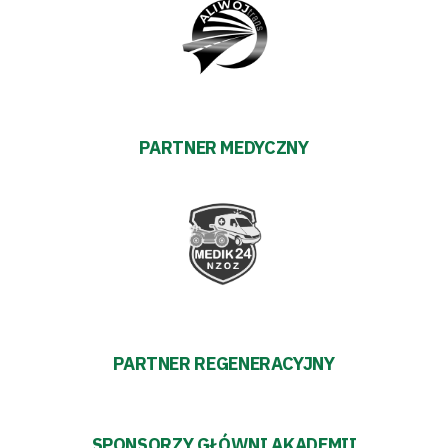
Klub
Tabela
i
PARTNER MEDYCZNY
terminarz
Bilety
Kontakt
Pierwszy
PARTNER REGENERACYJNY
zespół
Amp
SPONSORZY GŁÓWNI AKADEMII