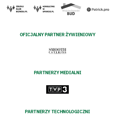
Trybuny
Polityka
OFICJALNY PARTNER ŻYWIENIOWY
prywatności
Regulaminy
Aleja
PARTNERZY MEDIALNI
Warciarzy
#WARTOpobrać
Prowizja
pośredników
PARTNERZY TECHNOLOGICZNI