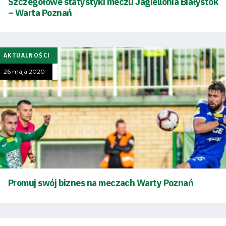
Szczegółowe statystyki meczu Jagiellonia Białystok
– Warta Poznań
AKTUALNOŚCI
26 maja 2020
Tryb
oszczędności
Promuj swój biznes na meczach Warty Poznań
energii
Dostępność