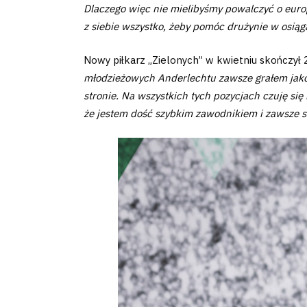
Dlaczego więc nie mielibyśmy powalczyć o euro
Fundacja
z siebie wszystko, żeby pomóc drużynie w osiągani
Biznes
Nowy piłkarz „Zielonych” w kwietniu skończył
młodzieżowych Anderlechtu zawsze grałem jako
Sklep
stronie. Na wszystkich tych pozycjach czuję się
że jestem dość szybkim zawodnikiem i zawsze st
Sponsorzy
Trybuny
Polityka
prywatności