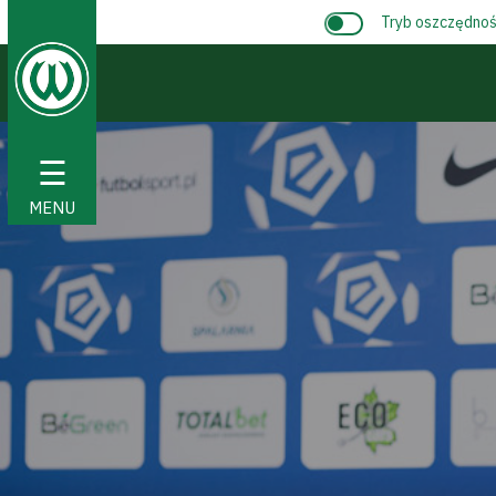
Tryb oszczędnośc
☰
MENU