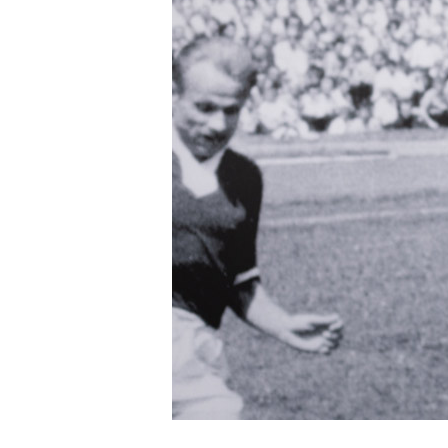
Regulaminy
Aleja
Warciarzy
#WARTOpobrać
Prowizja
pośredników
transakcyjnych