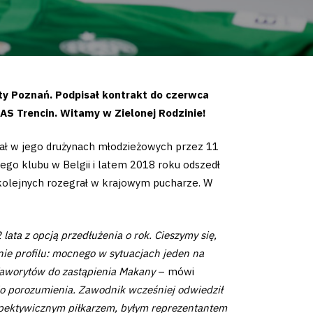
ty Poznań. Podpisał kontrakt do czerwca
 AS Trencin. Witamy w Zielonej Rodzinie!
wał w jego drużynach młodzieżowych przez 11
ego klubu w Belgii i latem 2018 roku odszedł
8 kolejnych rozegrał w krajowym pucharze. W
 lata z opcją przedłużenia o rok. Cieszymy się,
nie profilu: mocnego w sytuacjach jeden na
 faworytów do zastąpienia Makany
– mówi
 do porozumienia. Zawodnik wcześniej odwiedził
erspektywicznym piłkarzem, byłym reprezentantem