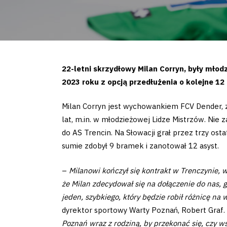
22-letni skrzydłowy Milan Corryn, były mł
2023 roku z opcją przedłużenia o kolejne 12
Milan Corryn jest wychowankiem FCV Dender, z
lat, m.in. w młodzieżowej Lidze Mistrzów. Nie
do AS Trencin. Na Słowacji grał przez trzy os
sumie zdobył 9 bramek i zanotował 12 asyst.
–
Milanowi kończył się kontrakt w Trenczynie, wi
że Milan zdecydował się na dołączenie do nas,
jeden, szybkiego, który będzie robił różnicę n
dyrektor sportowy Warty Poznań, Robert Graf.
Poznań wraz z rodziną, by przekonać się, czy w