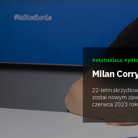
#
ekstraklasa
, #
piłk
Milan Corr
22-letni skrzydłow
został nowym zaw
czerwca 2023 roku 