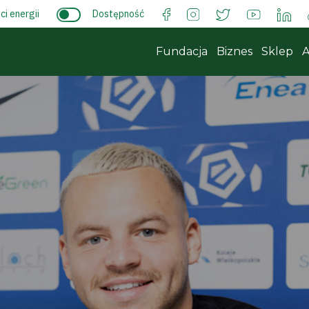
i energii
Dostępność
Fundacja
Biznes
Sklep
A