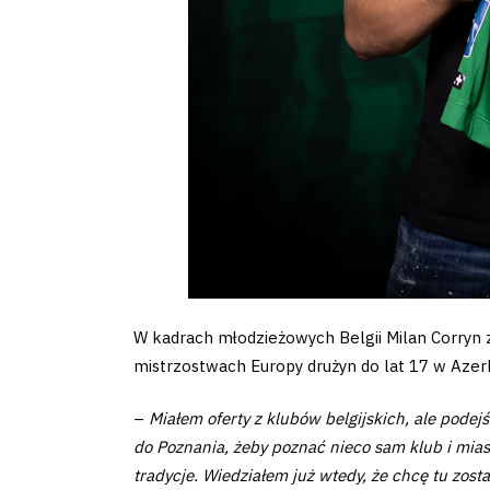
Pierwszy
zespół
Amp
Futbol
Akademia
W kadrach młodzieżowych Belgii Milan Corryn z
Aktualności
mistrzostwach Europy drużyn do lat 17 w Azerbe
Warta
–
Miałem oferty z klubów belgijskich, ale pod
do Poznania, żeby poznać nieco sam klub i miast
TV
tradycje. Wiedziałem już wtedy, że chcę tu zost