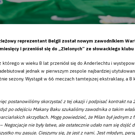
odzieżowy reprezentant Belgii został nowym zawodnikiem War
 miesięcy i przeniósł się do „Zielonych” ze słowackiego klubu
 którego w wieku 8 lat przeniósł się do Anderlechtu i występo
 zadebiutował jednak w pierwszym zespole najbardziej utytułowan
tatnie sezony. Wystąpił w 66 meczach tamtejszej ekstraklasy, a 
ęc postanowiliśmy skorzystać z tej okazji i podpisać kontrakt na 2
 gdyż po odejściu Makany Baku szukaliśmy zawodnika o takim właś
a warciańskich skrzydłach. Mogę powiedzieć, że Milan był jednym z
 –
Negocjacje nie były łatwe, ale ostatecznie udało nam się dojść
szystko mu pasuje. Cieszymy się, że jest z nami. Jest młodym, p