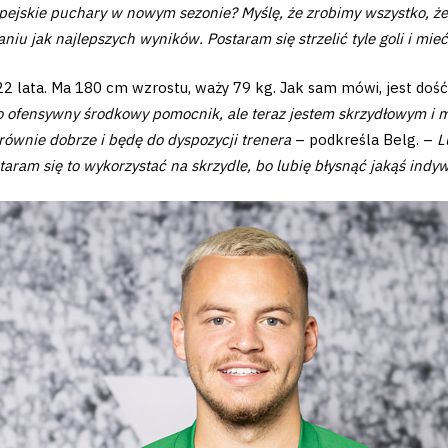
pejskie puchary w nowym sezonie? Myślę, że zrobimy wszystko, że
u jak najlepszych wyników. Postaram się strzelić tyle goli i mieć ty
 22 lata. Ma 180 cm wzrostu, waży 79 kg. Jak sam mówi, jest do
 ofensywny środkowy pomocnik, ale teraz jestem skrzydłowym i m
 równie dobrze i będę do dyspozycji trenera
– podkreśla Belg. –
L
aram się to wykorzystać na skrzydle, bo lubię błysnąć jakąś indyw