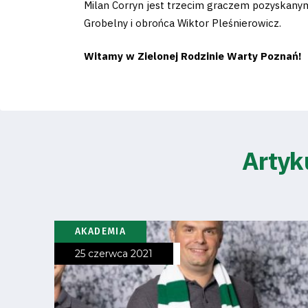
Milan Corryn jest trzecim graczem pozyskany
Grobelny i obrońca Wiktor Pleśnierowicz.
Witamy w Zielonej Rodzinie Warty Poznań!
Artyk
AKADEMIA
25 czerwca 2021