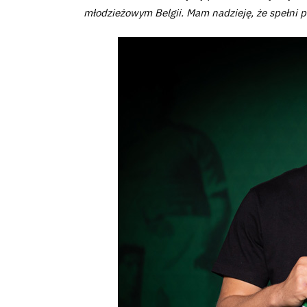
młodzieżowym Belgii. Mam nadzieję, że spełni 
Klub
Tabela
i
terminarz
Bilety
Kontakt