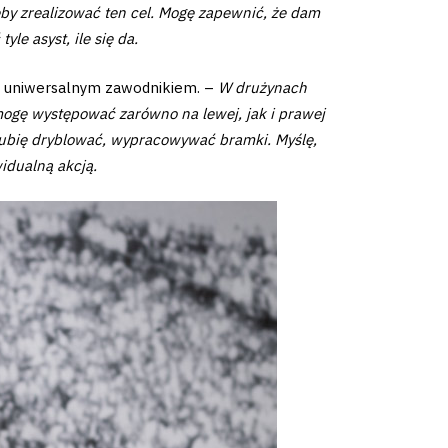
by zrealizować ten cel. Mogę zapewnić, że dam
le asyst, ile się da.
ść uniwersalnym zawodnikiem. –
W drużynach
ogę występować zarówno na lewej, jak i prawej
ubię dryblować, wypracowywać bramki. Myślę,
idualną akcją.