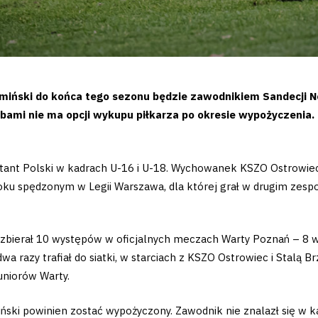
miński do końca tego sezonu będzie zawodnikiem Sandecji Now
bami nie ma opcji wykupu piłkarza po okresie wypożyczeni
ntant Polski w kadrach U-16 i U-18. Wychowanek KSZO Ostrowiec
roku spędzonym w Legii Warszawa, dla której grał w drugim zespo
uzbierał 10 występów w oficjalnych meczach Warty Poznań – 8 w
a razy trafiał do siatki, w starciach z KSZO Ostrowiec i Stalą B
uniorów Warty.
iński powinien zostać wypożyczony. Zawodnik nie znalazł się w ka