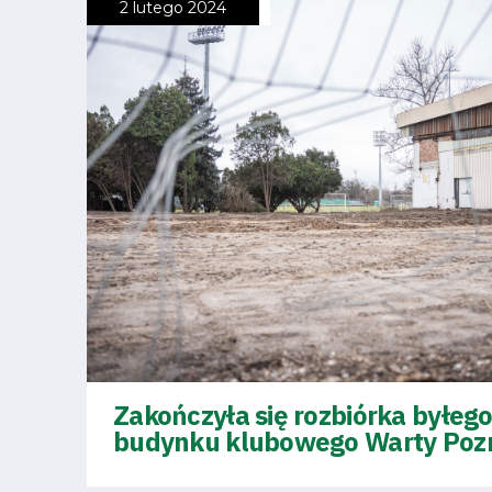
Pierwszy
2 lutego 2024
zespół
Amp
Futbol
Akademia
Aktualności
Zakończyła się rozbiórka byłeg
Warta
budynku klubowego Warty Poz
TV