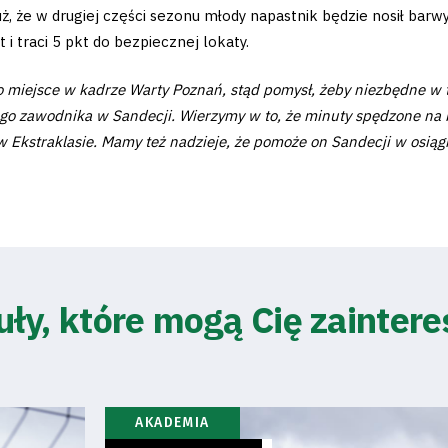
ż, że w drugiej części sezonu młody napastnik będzie nosił barw
t i traci 5 pkt do bezpiecznej lokaty.
o miejsce w kadrze Warty Poznań, stąd pomysł, żeby niezbędne w 
zego zawodnika w Sandecji. Wierzymy w to, że minuty spędzone na 
Ekstraklasie. Mamy też nadzieje, że pomoże on Sandecji w osiągni
uły, które mogą Cię zainter
AKADEMIA