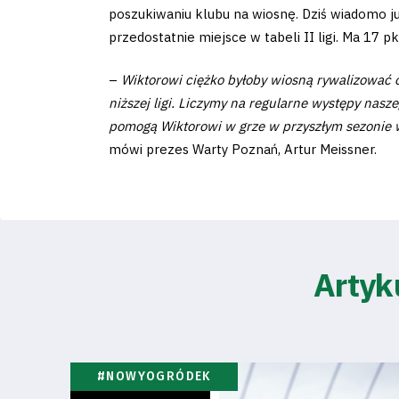
poszukiwaniu klubu na wiosnę. Dziś wiadomo ju
przedostatnie miejsce w tabeli II ligi. Ma 17 pk
–
Wiktorowi ciężko byłoby wiosną rywalizować 
Klub
niższej ligi. Liczymy na regularne występy nas
pomogą Wiktorowi w grze w przyszłym sezonie w 
Tabela
mówi prezes Warty Poznań, Artur Meissner.
i
terminarz
Bilety
Artyk
Kontakt
#NOWYOGRÓDEK