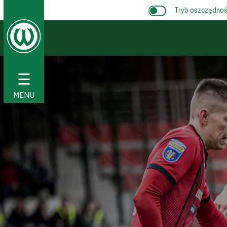
Tryb oszczędnośc
☰
MENU