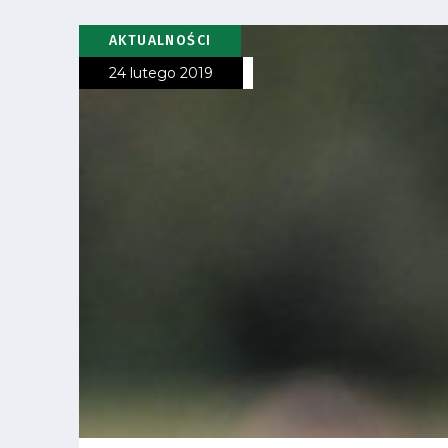
Fundacja
AKTUALNOŚCI
24 lutego 2019
Biznes
Sklep
Sponsorzy
Trybuny
Polityka
prywatności