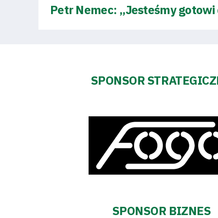
Petr Nemec: „Jesteśmy gotowi
Regulaminy
Aleja
Warciarzy
SPONSOR STRATEGIC
#WARTOpobrać
Prowizja
pośredników
transakcyjnych
SPONSOR BIZNES