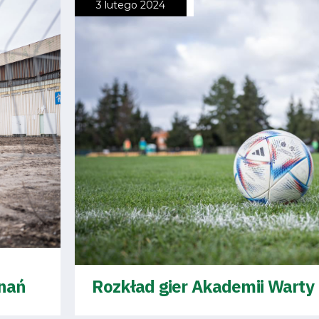
3 lutego 2024
o
nań
Rozkład gier Akademii Warty