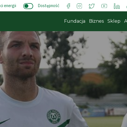
i energii
Dostępność
Fundacja
Biznes
Sklep
A