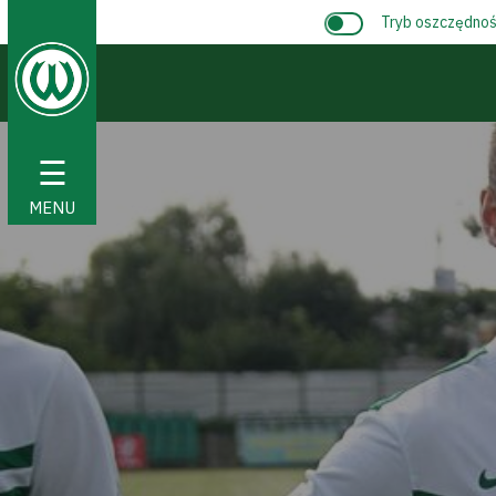
Tryb oszczędnośc
☰
MENU