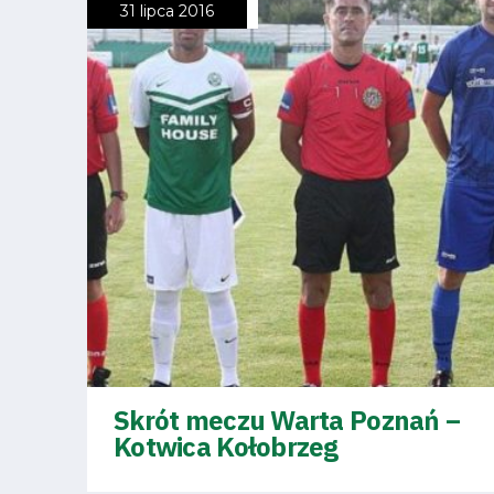
31 lipca 2016
Klub
Tabela
i
terminarz
Bilety
Kontakt
Skrót meczu Warta Poznań –
Kotwica Kołobrzeg