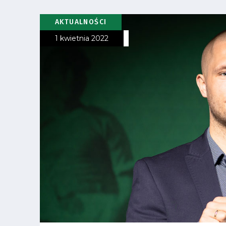
Pierwszy
zespół
AKTUALNOŚCI
1 kwietnia 2022
Amp
Futbol
Akademia
Aktualności
Warta
TV