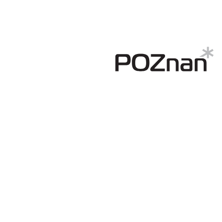
Regulaminy
Aleja
Warciarzy
#WARTOpobrać
Prowizja
pośredników
transakcyjnych