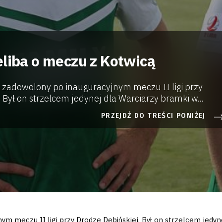
eliba o meczu z Kotwicą
ył zadowolony po inauguracyjnym meczu II ligi przy
 Był on strzelcem jedynej dla Warciarzy bramki w...
PRZEJDŹ DO TREŚCI PONIŻEJ
nym meczu II ligi przy Drodzę Dębińskiej. Był on strzelcem jedyn