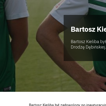
Bartosz Ki
Bartosz Kieliba b
Drodzę Dębińskiej.
Bartosz Kieliba był zadowolony po inauguracyj