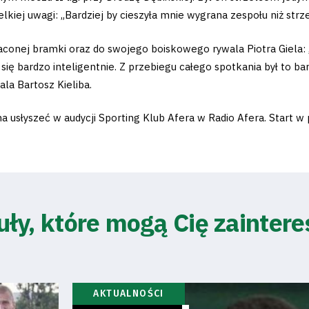
lkiej uwagi: „Bardziej by cieszyła mnie wygrana zespołu niż strz
aconej bramki oraz do swojego boiskowego rywala Piotra Giela: „
się bardzo inteligentnie. Z przebiegu całego spotkania był to b
a Bartosz Kieliba.
słyszeć w audycji Sporting Klub Afera w Radio Afera. Start w 
uły, które mogą Cię zainter
AKTUALNOŚCI