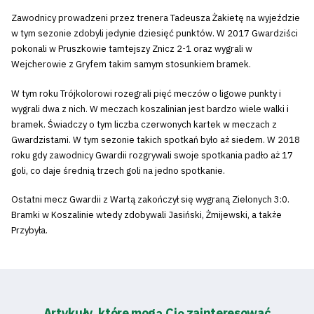
Zawodnicy prowadzeni przez trenera Tadeusza Żakietę na wyjeździe
w tym sezonie zdobyli jedynie dziesięć punktów. W 2017 Gwardziści
pokonali w Pruszkowie tamtejszy Znicz 2-1 oraz wygrali w
Wejcherowie z Gryfem takim samym stosunkiem bramek.
W tym roku Trójkolorowi rozegrali pięć meczów o ligowe punkty i
wygrali dwa z nich. W meczach koszalinian jest bardzo wiele walki i
bramek. Świadczy o tym liczba czerwonych kartek w meczach z
Gwardzistami. W tym sezonie takich spotkań było aż siedem. W 2018
roku gdy zawodnicy Gwardii rozgrywali swoje spotkania padło aż 17
goli, co daje średnią trzech goli na jedno spotkanie.
Ostatni mecz Gwardii z Wartą zakończył się wygraną Zielonych 3:0.
Bramki w Koszalinie wtedy zdobywali Jasiński, Żmijewski, a także
Przybyła.
Artykuły, które mogą Cię zainteresować