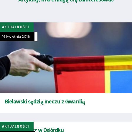
AKTUALNOŚCI
16 kwietnia 2018
Bielawski sędzią meczu z Gwardią
AKTUALNOŚCI
Szalony mecz w Ogórdku