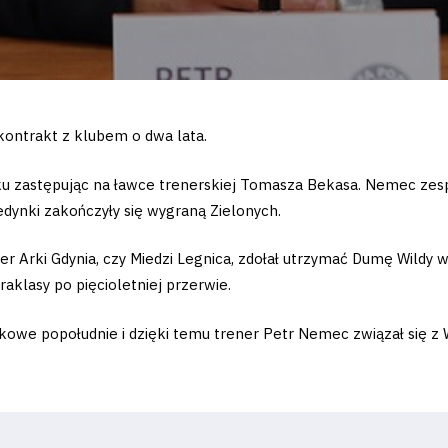
kontrakt z klubem o dwa lata.
oku zastępując na ławce trenerskiej Tomasza Bekasa. Nemec zesp
dynki zakończyły się wygraną Zielonych.
r Arki Gdynia, czy Miedzi Legnica, zdołał utrzymać Dumę Wildy w
aklasy po pięcioletniej przerwie.
owe popołudnie i dzięki temu trener Petr Nemec związał się z W