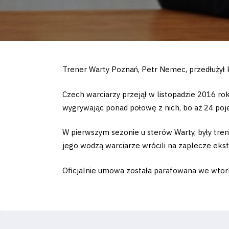
Trener Warty Poznań, Petr Nemec, przedłużył 
Czech warciarzy przejął w listopadzie 2016 r
wygrywając ponad połowę z nich, bo aż 24 poje
W pierwszym sezonie u sterów Warty, były trene
jego wodzą warciarze wrócili na zaplecze ekstr
Oficjalnie umowa została parafowana we wtork