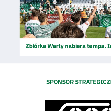
Fundacja
Biznes
Sklep
Zbiórka Warty nabiera tempa. I
Sponsorzy
Trybuny
SPONSOR STRATEGIC
Polityka
prywatności