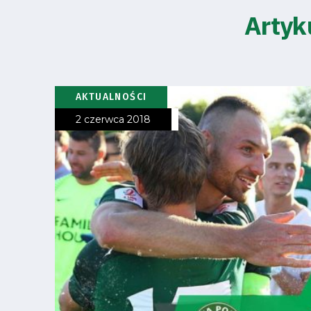
Artyk
Klub
AKTUALNOŚCI
Tabela
2 czerwca 2018
i
terminarz
Bilety
Kontakt