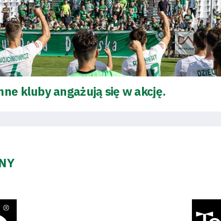
nne kluby angażują się w akcję.
ZNY