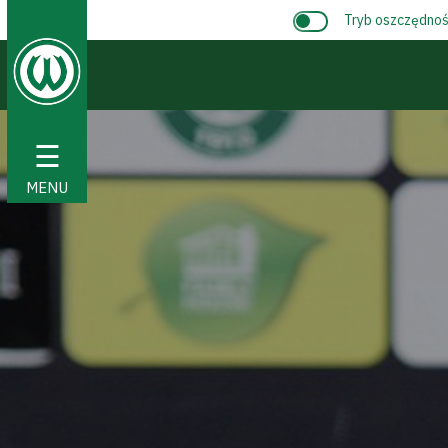
Tryb oszczędnośc
☰
MENU