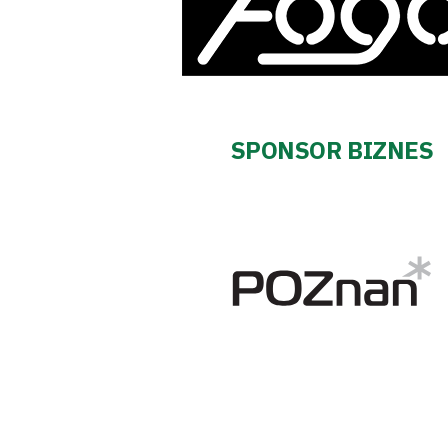
Regulaminy
Aleja
Warciarzy
SPONSOR BIZNES
#WARTOpobrać
Prowizja
pośredników
transakcyjnych