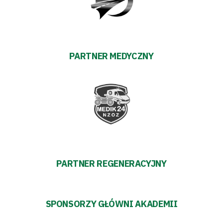
Trybuny
Polityka
PARTNER MEDYCZNY
prywatności
Regulaminy
Aleja
Warciarzy
#WARTOpobrać
PARTNER REGENERACYJNY
Prowizja
SPONSORZY GŁÓWNI AKADEMII
pośredników