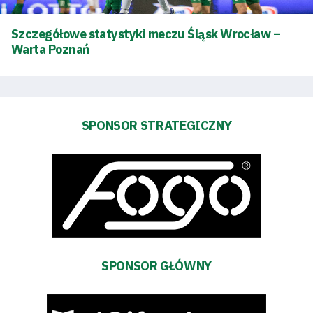
Szczegółowe statystyki meczu Śląsk Wrocław –
Warta Poznań
SPONSOR STRATEGICZNY
Tryb
oszczędności
energii
Dostępność
SEARCH
FOR:
Search Button
SPONSOR GŁÓWNY
Klub