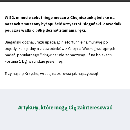
W 52. minucie sobotniego meczu z Chojniczanką boisko na
noszach zmuszony był opuścić Krzysztof Biegański. Zawodnik
podczas walki o piłkę doznał złamania ręki.
Biegański doznał urazu upadając niefortunnie na murawę po
pojedynku z jednym z zawodników z Chojnic. Według wstępnych
badań, popularnego “Pingwina” nie zobaczymy już na boiskach
Fortuna 1 Ligi w rundzie jesiennej.
Trzymaj się Krzychu, wracaj na zdrowia jak najszybciej!
Artykuły, które mogą Cię zainteresować