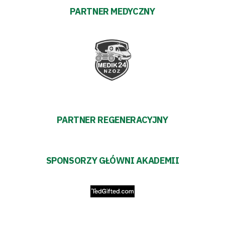
PARTNER MEDYCZNY
Polityka
prywatności
Regulaminy
Aleja
Warciarzy
PARTNER REGENERACYJNY
#WARTOpobrać
Prowizja
SPONSORZY GŁÓWNI AKADEMII
pośredników
transakcyjnych