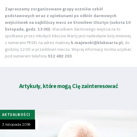
Zapraszamy zorganizowane grupy uczniów szkół
podstawowych wraz z opiekunami po odbiór darmowych
wejściówek na najbliższy mecz ze Stomilem Olsztyn (sobota 10
listopada, godz. 13:00).
Warunkiem darmowego wejścia na to
spotkanie przez młodych kibiców Warty jest nadesłanie listy imiennej
z numerami PESEL na adres mailowy
k.majewski@klubwarta.pl,
do
godziny 12:00 w przeddzień meczu.
Więcej informacji można uzyskać
pod numerem telefonu
512 482
203
.
Artykuły, które mogą Cię zainteresować
AKTUALNOŚCI
3 listopada 2018