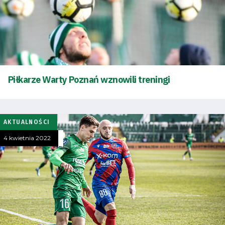
Piłkarze Warty Poznań wznowili treningi
Tryb
oszczędności
energii
AKTUALNOŚCI
4 kwietnia 2022
Dostępność
SEARCH
FOR:
Search Button
Klub