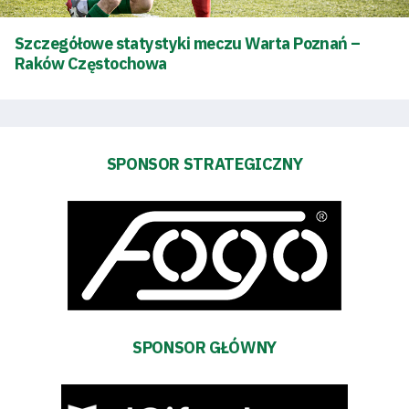
Tabela
Szczegółowe statystyki meczu Warta Poznań –
Raków Częstochowa
i
terminarz
SPONSOR STRATEGICZNY
Bilety
Kontakt
Pierwszy
zespół
SPONSOR GŁÓWNY
Amp