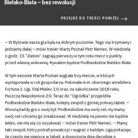
Bielsko-Biała – bez rewolucji
PRZEJDŹ DO TREŚCI PONIŻEJ
– W Bytowie nasza gra była na dobrym poziomie. Tego się trzymamy i
jedziemy dalej – mówi trener Warty Poznań Petr Nemec. W niedzielę
o godz. 15 “Zieloni” zagrają pierwszy w tym roku mecz o punkty
przed własną widownią. Rywalem będzie Podbeskidzie Bielsko-Biała.
W tym sezonie Warta Poznań wygrała trzy mecze, w których
występowała w roli gospodarza. Pokonała m.in. obecnego wicelidera
Fortuna 1. Ligi, Stal Mielec 1:0 oraz, na zakończenie 2018 roku,
Puszczę Niepołomice 2:0. Teraz do “Ogródka” przyjeżdża
Podbeskidzie Bielsko-Biała, kolejny zespół z górnej połowy tabeli. –
Wiosną każdy gra o swój byt. Podbeskidzie ma swój cel, my mamy
swój cel i chcemy go zrealizować. W niedzielę na pewno nie będzie
lekko, nie ma się co oszukiwać – mówi trener Petr Nemec. – Mamy
taki zespół, który potrafi powalczyć i wygrać z każdym. Liga pokazuje,
że często nie miejsce w tabeli, a dyspozycja dnia decyduje o