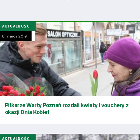
AKTUALNOŚCI
8 marca 2019
Tryb
Piłkarze Warty Poznań rozdali kwiaty i vouchery z
oszczędności
okazji Dnia Kobiet
energii
Dostępność
AKTUALNOŚCI