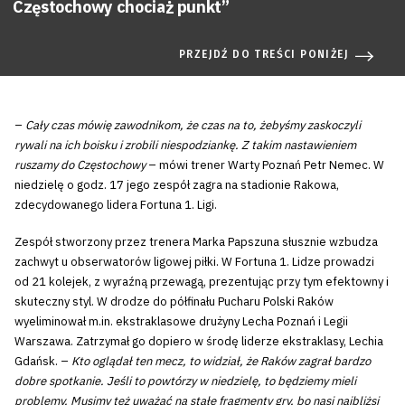
Częstochowy chociaż punkt”
PRZEJDŹ DO TREŚCI PONIŻEJ
–
Cały czas mówię zawodnikom, że czas na to, żebyśmy zaskoczyli
rywali na ich boisku i zrobili niespodziankę. Z takim nastawieniem
ruszamy do Częstochowy
– mówi trener Warty Poznań Petr Nemec. W
niedzielę o godz. 17 jego zespół zagra na stadionie Rakowa,
zdecydowanego lidera Fortuna 1. Ligi.
Zespół stworzony przez trenera Marka Papszuna słusznie wzbudza
zachwyt u obserwatorów ligowej piłki. W Fortuna 1. Lidze prowadzi
od 21 kolejek, z wyraźną przewagą, prezentując przy tym efektowny i
skuteczny styl. W drodze do półfinału Pucharu Polski Raków
wyeliminował m.in. ekstraklasowe drużyny Lecha Poznań i Legii
Warszawa. Zatrzymał go dopiero w środę liderze ekstraklasy, Lechia
Gdańsk. –
Kto oglądał ten mecz, to widział, że Raków zagrał bardzo
dobre spotkanie. Jeśli to powtórzy w niedzielę, to będziemy mieli
problemy. Musimy też uważać na stałe fragmenty gry, bo nasi najbliżsi