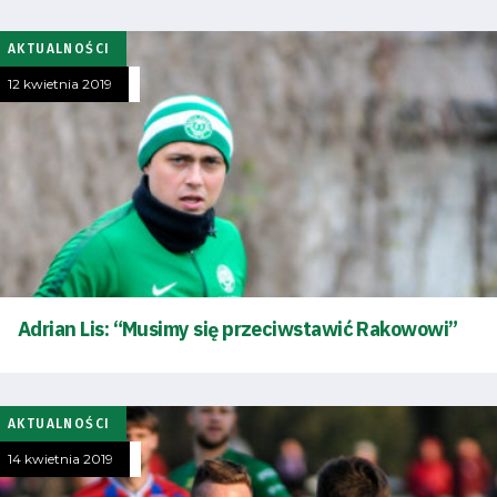
AKTUALNOŚCI
12 kwietnia 2019
Tryb
oszczędności
energii
Dostępność
Adrian Lis: “Musimy się przeciwstawić Rakowowi”
SEARCH
FOR:
Search Button
AKTUALNOŚCI
14 kwietnia 2019