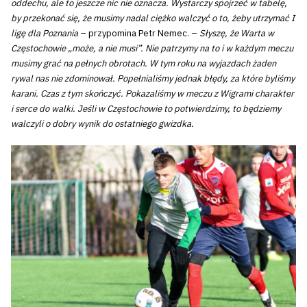
oddechu, ale to jeszcze nic nie oznacza. Wystarczy spojrzeć w tabelę,
by przekonać się, że musimy nadal ciężko walczyć o to, żeby utrzymać I
ligę dla Poznania
– przypomina Petr Nemec. –
Słyszę, że Warta w
Częstochowie „może, a nie musi”. Nie patrzymy na to i w każdym meczu
musimy grać na pełnych obrotach. W tym roku na wyjazdach żaden
rywal nas nie zdominował. Popełnialiśmy jednak błędy, za które byliśmy
karani. Czas z tym skończyć. Pokazaliśmy w meczu z Wigrami charakter
i serce do walki. Jeśli w Częstochowie to potwierdzimy, to będziemy
walczyli o dobry wynik do ostatniego gwizdka.