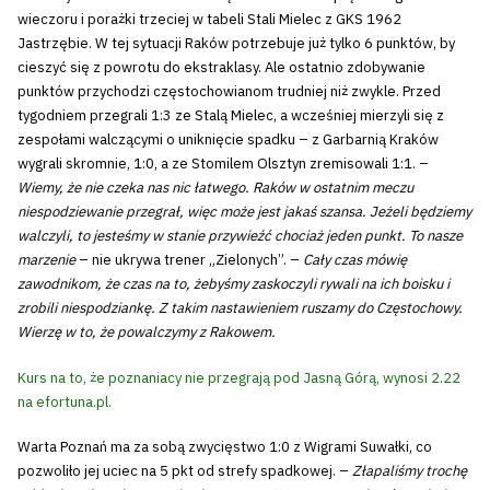
wieczoru i porażki trzeciej w tabeli Stali Mielec z GKS 1962
Jastrzębie. W tej sytuacji Raków potrzebuje już tylko 6 punktów, by
cieszyć się z powrotu do ekstraklasy. Ale ostatnio zdobywanie
punktów przychodzi częstochowianom trudniej niż zwykle. Przed
tygodniem przegrali 1:3 ze Stalą Mielec, a wcześniej mierzyli się z
zespołami walczącymi o uniknięcie spadku – z Garbarnią Kraków
wygrali skromnie, 1:0, a ze Stomilem Olsztyn zremisowali 1:1. –
Wiemy, że nie czeka nas nic łatwego. Raków w ostatnim meczu
niespodziewanie przegrał, więc może jest jakaś szansa. Jeżeli będziemy
walczyli, to jesteśmy w stanie przywieźć chociaż jeden punkt. To nasze
marzenie
– nie ukrywa trener „Zielonych”. –
Cały czas mówię
zawodnikom, że czas na to, żebyśmy zaskoczyli rywali na ich boisku i
zrobili niespodziankę. Z takim nastawieniem ruszamy do Częstochowy.
Wierzę w to, że powalczymy z Rakowem.
Kurs na to, że poznaniacy nie przegrają pod Jasną Górą, wynosi 2.22
na efortuna.pl.
Warta Poznań ma za sobą zwycięstwo 1:0 z Wigrami Suwałki, co
pozwoliło jej uciec na 5 pkt od strefy spadkowej. –
Złapaliśmy trochę