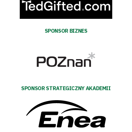
Trybuny
Polityka
SPONSOR BIZNES
prywatności
Regulaminy
Aleja
Warciarzy
SPONSOR STRATEGICZNY AKADEMII
#WARTOpobrać
Prowizja
pośredników