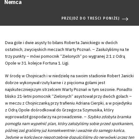
Nemca
PRZEJDŹ DO TREŚCI PONIŻEJ
Dwa gole i dwie asysty to bilans Roberta Janickiego w dwóch
ostatnich, zwycięskich meczach Warty Poznań. – Zasłużyliśmy na te
trzy punkty – mówi pomocnik “Zielonych” po wygranej 2:1 z Odrą
Opole w 31. kolejce Fortuna 1. Ligi.
W środę w Chojnicach i w niedzielę na swoim stadionie Robert Janicki
dobrze wykonywał rzuty karne i z pięcioma golami jest
najskuteczniejszym strzelcem Warty Poznań w tym sezonie. Ponadto
blisko 21-letni pomocnik “Zielonych” asystował przy dwóch golach –
w meczu z Chojniczanką przy trafieniu Adriana Cierpki, a w pojedynku
z Odrą Opole dośrodkował do Grzegorza Szymusika, który
wyprowadził gospodarzy na prowadzenie. –
Szybko zdobyta bramka
pomogła nam wypełnić plan, który założyliśmy sobie przed spotkaniem,
później zaś graliśmy już konsekwentnie i uważnie do samego końca.
Jedynie w końcówce niepotrzebnie dopuściliśmy do nerwówki przez ten