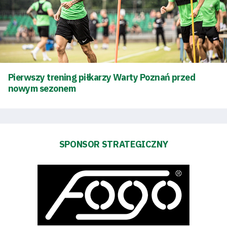
Klub
Tabela
i
Pierwszy trening piłkarzy Warty Poznań przed
nowym sezonem
terminarz
Bilety
Kontakt
SPONSOR STRATEGICZNY
Pierwszy
zespół