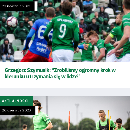
29 kwietnia 2019
Tryb
Grzegorz Szymusik: “Zrobiliśmy ogromny krok w
oszczędności
kierunku utrzymania się w lidze”
energii
Dostępność
AKTUALNOŚCI
SEARCH
20 czerwca 2023
FOR:
Search Button