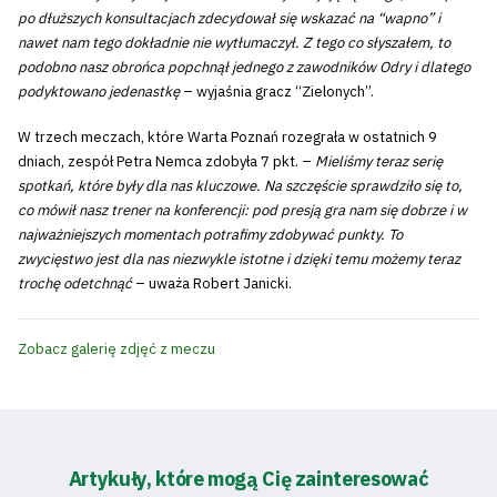
po dłuższych konsultacjach zdecydował się wskazać na “wapno” i
nawet nam tego dokładnie nie wytłumaczył. Z tego co słyszałem, to
podobno nasz obrońca popchnął jednego z zawodników Odry i dlatego
podyktowano jedenastkę
– wyjaśnia gracz “Zielonych”.
W trzech meczach, które Warta Poznań rozegrała w ostatnich 9
dniach, zespół Petra Nemca zdobyła 7 pkt. –
Mieliśmy teraz serię
spotkań, które były dla nas kluczowe. Na szczęście sprawdziło się to,
co mówił nasz trener na konferencji: pod presją gra nam się dobrze i w
najważniejszych momentach potrafimy zdobywać punkty. To
zwycięstwo jest dla nas niezwykle istotne i dzięki temu możemy teraz
trochę odetchnąć
– uważa Robert Janicki.
Zobacz galerię zdjęć z meczu
Artykuły, które mogą Cię zainteresować