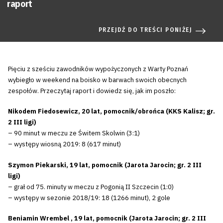
raport
PRZEJDŹ DO TREŚCI PONIŻEJ
Pięciu z sześciu zawodników wypożyczonych z Warty Poznań
wybiegło w weekend na boisko w barwach swoich obecnych
zespołów. Przeczytaj raport i dowiedz się, jak im poszło:
Nikodem Fiedosewicz, 20 lat, pomocnik/obrońca (KKS Kalisz; gr.
2 III ligi)
– 90 minut w meczu ze Świtem Skolwin (3:1)
– występy wiosną 2019: 8 (617 minut)
Szymon Piekarski, 19 lat, pomocnik (Jarota Jarocin; gr. 2 III
ligi)
– grał od 75. minuty w meczu z Pogonią II Szczecin (1:0)
– występy w sezonie 2018/19: 18 (1266 minut), 2 gole
Beniamin Wrembel , 19 lat, pomocnik (Jarota Jarocin; gr. 2 III