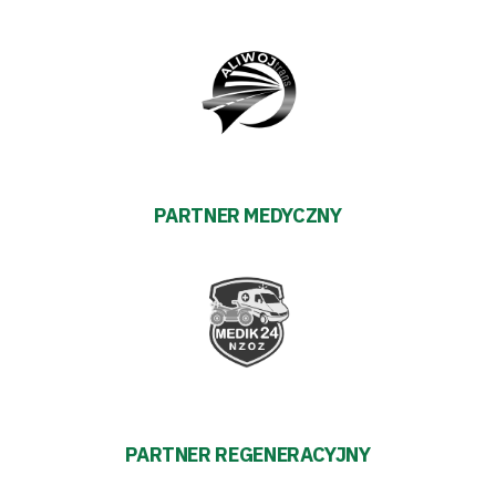
Aleja
Warciarzy
#WARTOpobrać
Prowizja
PARTNER MEDYCZNY
pośredników
transakcyjnych
PARTNER REGENERACYJNY