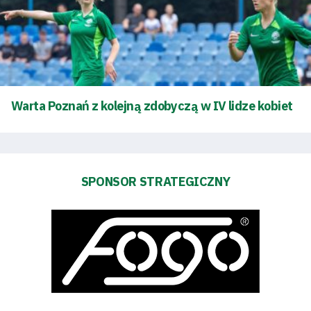
Tryb
oszczędności
energii
Dostępność
SEARCH
Warta Poznań z kolejną zdobyczą w IV lidze kobiet
FOR:
Search Button
Klub
SPONSOR STRATEGICZNY
Tabela
i
terminarz