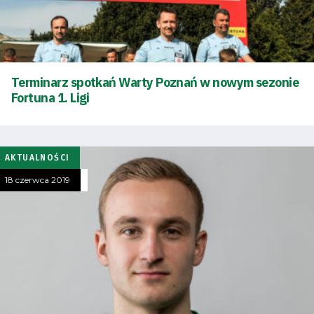
Terminarz spotkań Warty Poznań w nowym sezonie
Tryb
Fortuna 1. Ligi
oszczędności
energii
AKTUALNOŚCI
Dostępność
18 czerwca 2019
SEARCH
FOR:
Search Button
Klub
Tabela