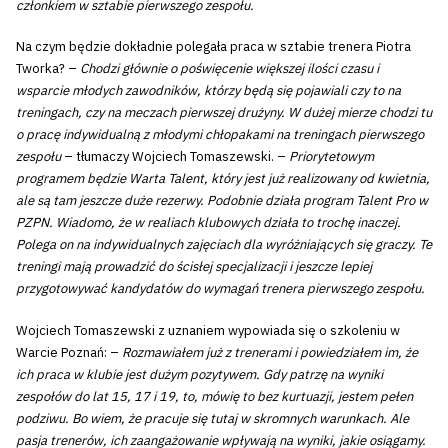
członkiem w sztabie pierwszego zespołu.
Na czym będzie dokładnie polegała praca w sztabie trenera Piotra
Tworka? –
Chodzi głównie o poświęcenie większej ilości czasu i
wsparcie młodych zawodników, którzy będą się pojawiali czy to na
treningach, czy na meczach pierwszej drużyny. W dużej mierze chodzi tu
o pracę indywidualną z młodymi chłopakami na treningach pierwszego
zespołu
– tłumaczy Wojciech Tomaszewski. –
Priorytetowym
programem będzie Warta Talent, który jest już realizowany od kwietnia,
ale są tam jeszcze duże rezerwy. Podobnie działa program Talent Pro w
PZPN. Wiadomo, że w realiach klubowych działa to trochę inaczej.
Polega on na indywidualnych zajęciach dla wyróżniających się graczy. Te
treningi mają prowadzić do ścisłej specjalizacji i jeszcze lepiej
przygotowywać kandydatów do wymagań trenera pierwszego zespołu.
Wojciech Tomaszewski z uznaniem wypowiada się o szkoleniu w
Warcie Poznań: –
Rozmawiałem już z trenerami i powiedziałem im, że
ich praca w klubie jest dużym pozytywem. Gdy patrzę na wyniki
zespołów do lat 15, 17 i 19, to, mówię to bez kurtuazji, jestem pełen
podziwu. Bo wiem, że pracuje się tutaj w skromnych warunkach. Ale
pasja trenerów, ich zaangażowanie wpływają na wyniki, jakie osiągamy.