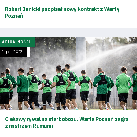
Robert Janicki podpisał nowy kontrakt z Wartą
i
Poznań
terminarz
Bilety
AKTUALNOŚCI
1 lipca 2023
Kontakt
Pierwszy
zespół
Amp
Ciekawy rywal na start obozu. Warta Poznań zagra
Futbol
z mistrzem Rumunii
Akademia