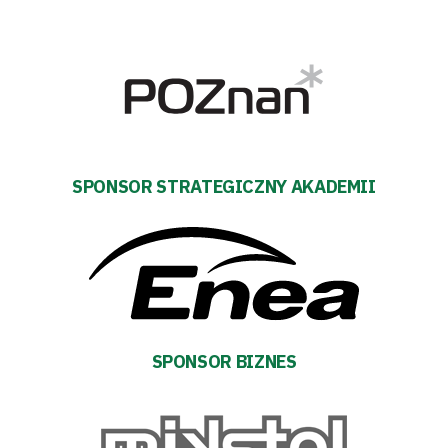
Polityka
prywatności
Regulaminy
Aleja
SPONSOR STRATEGICZNY AKADEMII
Warciarzy
#WARTOpobrać
Prowizja
pośredników
SPONSOR BIZNES
transakcyjnych