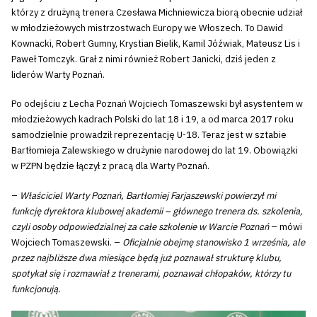
którzy z drużyną trenera Czesława Michniewicza biorą obecnie udział
w młodzieżowych mistrzostwach Europy we Włoszech. To Dawid
Kownacki, Robert Gumny, Krystian Bielik, Kamil Jóźwiak, Mateusz Lis i
Paweł Tomczyk. Grał z nimi również Robert Janicki, dziś jeden z
liderów Warty Poznań.
Po odejściu z Lecha Poznań Wojciech Tomaszewski był asystentem w
młodzieżowych kadrach Polski do lat 18 i 19, a od marca 2017 roku
samodzielnie prowadził reprezentację U-18. Teraz jest w sztabie
Bartłomieja Zalewskiego w drużynie narodowej do lat 19. Obowiązki
w PZPN będzie łączył z pracą dla Warty Poznań.
–
Właściciel Warty Poznań, Bartłomiej Farjaszewski powierzył mi
funkcję dyrektora klubowej akademii – głównego trenera ds. szkolenia,
czyli osoby odpowiedzialnej za całe szkolenie w Warcie Poznań
– mówi
Wojciech Tomaszewski. –
Oficjalnie obejmę stanowisko 1 września, ale
przez najbliższe dwa miesiące będą już poznawał strukturę klubu,
spotykał się i rozmawiał z trenerami, poznawał chłopaków, którzy tu
funkcjonują.