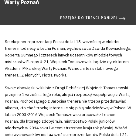
Warty Poznań
PRZEJDŹ DO TREŚCI PONIŻEJ
Selekcjoner reprezentacji Polski do lat 18, wcześniej wieloletni
trener młodzieży w Lechu Poznań, wychowawca Dawida Kownackiego,
Roberta Gumnego i czterech innych uczestników młodzieżowych
mistrzostw Europy U-21, Wojciech Tomaszewski będzie dyrektorem
Akademii Piłkarskiej Warty Poznań. Wzmocni też sztab nowego
trenera „Zielonych”, Piotra Tworka.
Swoje obowiązki w klubie z Drogi Dębińskiej Wojciech Tomaszewski
przejmie 1 września tego roku, ale już rozpoczął współpracę z Wartą
Poznań. Pochodzącego z Jarocina trenera nie trzeba przedstawiać
nikomu, kto choć trochę interesuje się piłką młodzieżową w Polsce. W
latach 2003-2016 Wojciech Tomaszewski pracował z Lechem
Poznań, dla którego zdobył m.in. mistrzostwo Polski juniorów
młodszych w 2014 roku i wicemistrzostwo kraju rok później. Wśród
jego wychowanków jest aż sześciu reprezentantów Polski do lat 21,