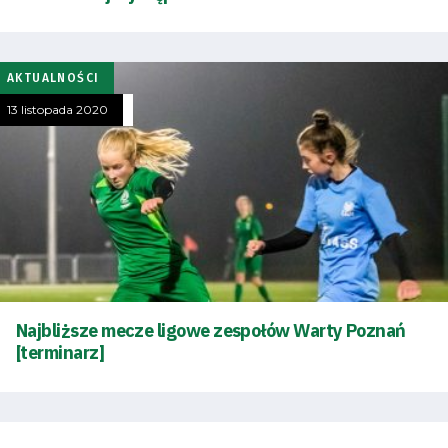
AKTUALNOŚCI
Tryb
13 listopada 2020
oszczędności
energii
Dostępność
SEARCH
FOR:
Search Button
Najbliższe mecze ligowe zespołów Warty Poznań
[terminarz]
Klub
Tabela