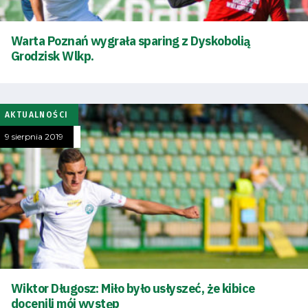
Warta Poznań wygrała sparing z Dyskobolią
Grodzisk Wlkp.
AKTUALNOŚCI
9 sierpnia 2019
Wiktor Długosz: Miło było usłyszeć, że kibice
docenili mój występ