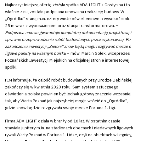
Najkorzystniejszą ofertę złożyła spółka ADA-LIGHT z Gostynina i to
właśnie z nią została podpisana umowa na realizację budowy. W
„Ogródku” staną m.in. cztery wieże oświetleniowe o wysokości ok.
25 m wraz z wyposażeniem oraz stacja transformatorowa. –
Podpisana umowa gwarantuje kompletną dokumentację projektową i
sprawne przeprowadzenie robót budowlanych przez wykonawcę. Po
zakończeniu inwestycji „Zieloni” znów będą mogli rozgrywać mecze o
ligowe punkty na własnym boisku
– mówi Marcin Gołek, wiceprezes
Poznańskich Inwestycji Miejskich na oficjalnej stronie internetowej
spółki.
PIM informuje, że całość robót budowlanych przy Drodze Dębińskiej
zakończy się w kwietniu 2020 roku. Sam system sztucznego
oświetlenia boiska powinien być jednak gotowy znacznie wcześniej –
tak, aby Warta Poznań jak najszybciej mogła wrócić do „Ogródka”,
gdzie znów będzie rozgrywała swoje mecze Fortuna 1. Ligi.
Firma ADA-LIGHT działa w branży od 16 lat. W ostatnim czasie
stawiała jupitery m.in. na stadionach obecnych i niedawnych ligowych
rywali Warty Poznań w Fortuna 1. Lidze, czyli na obiektach w Legnicy,