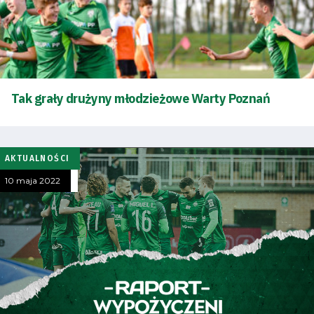
Tak grały drużyny młodzieżowe Warty Poznań
Tryb
oszczędności
energii
AKTUALNOŚCI
10 maja 2022
Dostępność
SEARCH
FOR:
Search Button
Klub