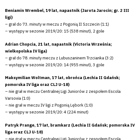
Beniamin Wrembel, 19 lat, napastnik (Jarota Jarocin; gr. 2 III
ligi)
– grał do 73. minuty w meczu z Pogonią II Szczecin (1:1)
– występy w sezonie 2019/20: 15 (538 minut), 2 gole
Adrian Chopcia, 21 lat, napastnik (Victoria Września;
wielkopolska IV liga)
– grał do 78. minuty meczu z Lubuszaninem Trzcianka (3:2)
– występy w sezonie 2019/20: 14 (955 minut), 3 gole
Maksymilian Woltman, 17 lat, obrońca (Lechia II Gdańsk;
pomorska IV liga oraz CLJ U-18)
– nie grał w meczu Centralnej Ligi Juniorów z zespołem Escola
Varsovia (1:0)
– nie grał w meczu IV ligi z Pogonią Lębork (1:0)
– występy w sezonie 2019/20: 4 (224 minut)
Patryk Prange, 17 lat, bramkarz (Lechia II Gdańsk; pomorska IV
liga oraz CLJ U-18)
– nie grał w meczu Centralnej Ligi Juniorów z zespołem Escola