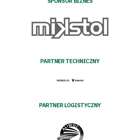
Trybuny
SPONSOR BIZNES
Polityka
prywatności
Regulaminy
PARTNER TECHNICZNY
Aleja
Warciarzy
#WARTOpobrać
PARTNER LOGISTYCZNY
Prowizja
pośredników