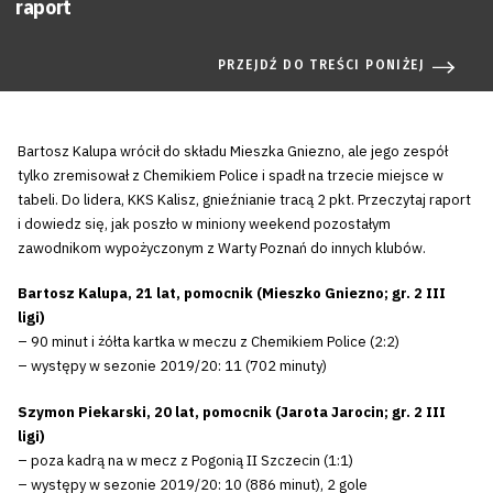
raport
PRZEJDŹ DO TREŚCI PONIŻEJ
Bartosz Kalupa wrócił do składu Mieszka Gniezno, ale jego zespół
tylko zremisował z Chemikiem Police i spadł na trzecie miejsce w
tabeli. Do lidera, KKS Kalisz, gnieźnianie tracą 2 pkt. Przeczytaj raport
i dowiedz się, jak poszło w miniony weekend pozostałym
zawodnikom wypożyczonym z Warty Poznań do innych klubów.
Bartosz Kalupa, 21 lat, pomocnik (Mieszko Gniezno; gr. 2 III
ligi)
– 90 minut i żółta kartka w meczu z Chemikiem Police (2:2)
– występy w sezonie 2019/20: 11 (702 minuty)
Szymon Piekarski, 20 lat, pomocnik (Jarota Jarocin; gr. 2 III
ligi)
– poza kadrą na w mecz z Pogonią II Szczecin (1:1)
– występy w sezonie 2019/20: 10 (886 minut), 2 gole