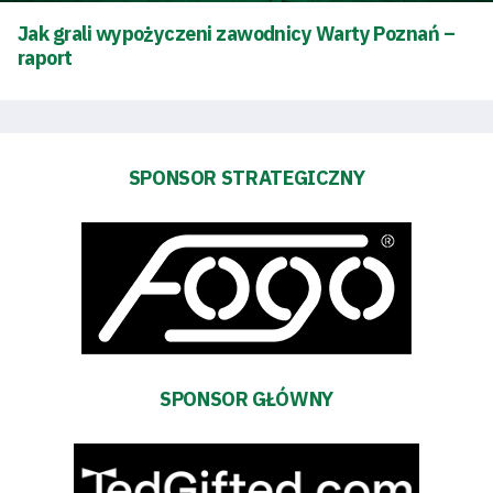
Jak grali wypożyczeni zawodnicy Warty Poznań –
Tabela
raport
i
terminarz
SPONSOR STRATEGICZNY
Bilety
Kontakt
Pierwszy
zespół
SPONSOR GŁÓWNY
Amp
Futbol