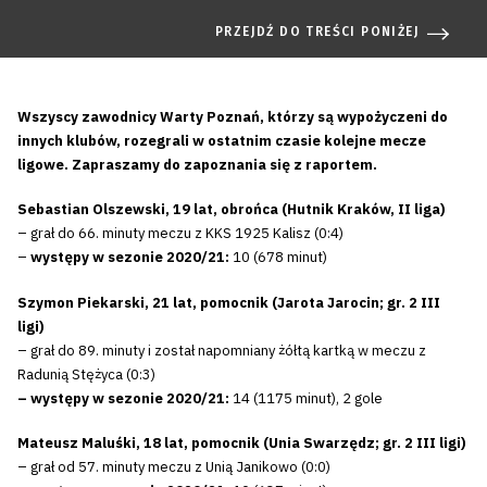
PRZEJDŹ DO TREŚCI PONIŻEJ
Wszyscy zawodnicy Warty Poznań, którzy są wypożyczeni do
innych klubów, rozegrali w ostatnim czasie kolejne mecze
ligowe. Zapraszamy do zapoznania się z raportem.
Sebastian Olszewski, 19 lat, obrońca (Hutnik Kraków, II liga)
– grał do 66. minuty meczu z KKS 1925 Kalisz (0:4)
–
występy w sezonie 2020/21:
10 (678 minut)
Szymon Piekarski, 21 lat, pomocnik (Jarota Jarocin; gr. 2 III
ligi)
– grał do 89. minuty i został napomniany żółtą kartką w meczu z
Radunią Stężyca (0:3)
– występy w sezonie 2020/21:
14 (1175 minut), 2 gole
Mateusz Maluśki, 18 lat, pomocnik (Unia Swarzędz; gr. 2 III ligi)
– grał od 57. minuty meczu z Unią Janikowo (0:0)