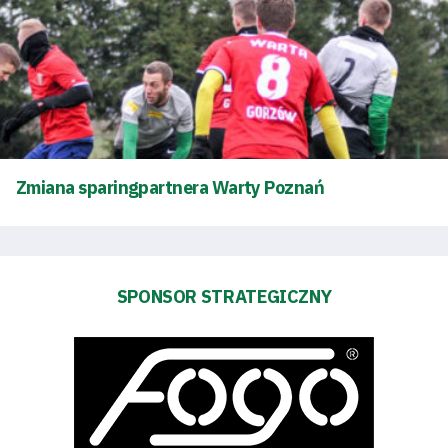
Tryb
oszczędności
energii
Dostępność
SEARCH
FOR:
Zmiana sparingpartnera Warty Poznań
Search Button
Klub
SPONSOR STRATEGICZNY
Tabela
i
terminarz