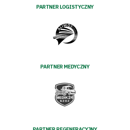
Regulaminy
PARTNER LOGISTYCZNY
Aleja
Warciarzy
#WARTOpobrać
Prowizja
PARTNER MEDYCZNY
pośredników
transakcyjnych
PARTNER REGENERACYJNY