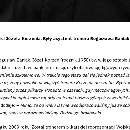
ci Józefa Korzenia. Były asystent trenera Bogusława Baniak
usław Baniak. Józef Korzeń (rocznik 1958) był w jego sztabie 
ł m.in. za tzw. bank informacji, czyli obserwację ligowych ryw
nienia szkoleniowe. W trakcie tego stażu dał się jednak poznać ja
 to, żeby pozwolił mi włączyć trenera Korzenia do sztabu. Był z
o lubiany przez piłkarzy. Ponadto w czasach, gdy meczów ligowych
owywał kompleksowe raporty na temat poszczególnych zawodnikó
 dodaje: –
Mimo, że od wielu lat nie współpracowaliśmy już ze sob
nymi, zawsze porozmawialiśmy. Będzie go brakowało…
ku 2009 roku. Został trenerem piłkarskiej reprezentacji Wojska