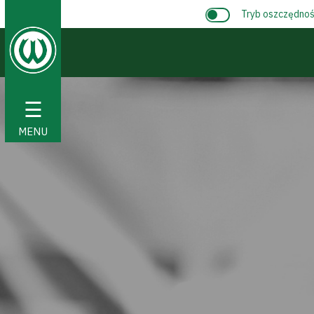
Tryb oszczędnośc
☰
MENU