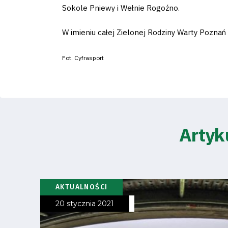
Sokole Pniewy i Wełnie Rogoźno.
W imieniu całej Zielonej Rodziny Warty Poznań 
Klub
Fot. Cyfrasport
Tabela
i
terminarz
Artyk
Bilety
Kontakt
AKTUALNOŚCI
20 stycznia 2021