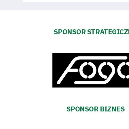
Regulaminy
Aleja
SPONSOR STRATEGIC
Warciarzy
#WARTOpobrać
Prowizja
pośredników
transakcyjnych
SPONSOR BIZNES