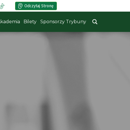
Odczytaj Stronę
kademia
Bilety
Sponsorzy Trybuny