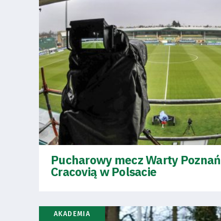
Pierwszy
zespół
Amp
Futbol
Akademia
Pucharowy mecz Warty Poznań
Aktualności
Cracovią w Polsacie
Warta
TV
AKADEMIA