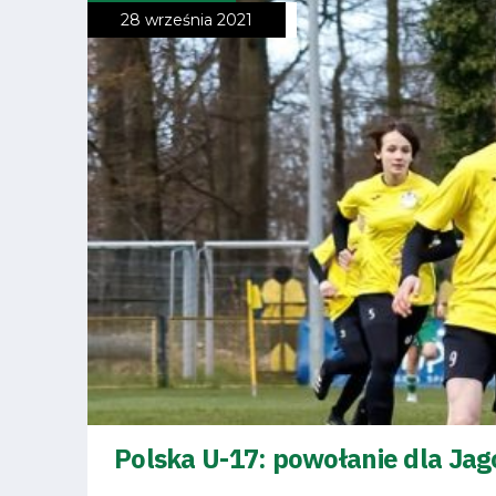
28 września 2021
Fundacja
Biznes
Sklep
Sponsorzy
Trybuny
Polityka
Polska U-17: powołanie dla Jag
prywatności