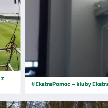
 z
#EkstraPomoc – kluby Ekstra