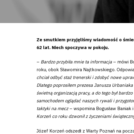
Ze smutkiem przyjęliśmy wiadomość o śmier
62 lat. Niech spoczywa w pokoju.
–
Bardzo przybiła mnie ta informacja
– mówi Bog
roku, obok Sławomira Najtkowskiego. Odpowiada
chciał odbyć staż trenerski i zdobyć nowe upraw
Dlatego poprosiłem prezesa Janusza Urbaniaka o
świetną organizacją pracy, a do tego był bardz
samochodem oglądać naszych rywali i przygot
taktyki na mecz
– wspomina Bogusław Baniak i
Korzeń co roku dzwonił z życzeniami świątecz
Józef Korzeń odszedł z Warty Poznań na począt