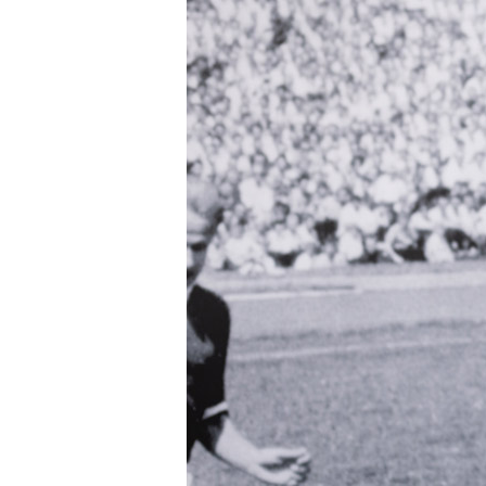
Fundacja
Biznes
Sklep
Sponsorzy
Trybuny
Polityka
prywatności