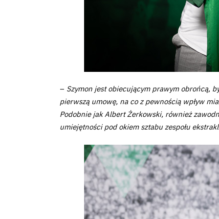
Pierwszy
zespół
Amp
Futbol
–
Szymon jest obiecującym prawym obrońcą, był
Akademia
pierwszą umowę, na co z pewnością wpływ miał
Podobnie jak Albert Żerkowski, również zawodn
umiejętności pod okiem sztabu zespołu ekstrak
Aktualności
Warta
TV