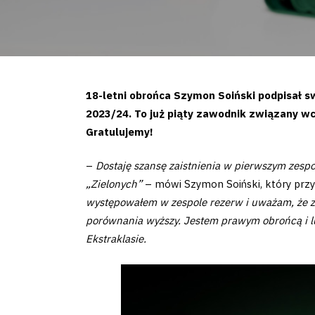
18-letni obrońca Szymon Soiński podpisał
2023/24. To już piąty zawodnik związany wcz
Gratulujemy!
–
Dostaję szansę zaistnienia w pierwszym zespo
„Zielonych”
– mówi Szymon Soiński, który przy
występowałem w zespole rezerw i uważam, że zr
porównania wyższy. Jestem prawym obrońcą i lub
Ekstraklasie.