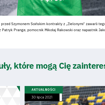
rzed Szymonem Soińskim kontrakty z „Zielonymi” zawarli tego 
 Patryk Prange, pomocnik Mikołaj Rakowski oraz napastnik Jak
uły, które mogą Cię zainter
AKTUALNOŚCI
30 lipca 2021