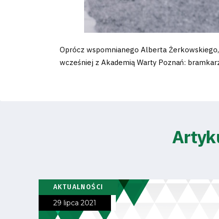
Regulaminy
Aleja
Oprócz wspomnianego Alberta Żerkowskiego, p
Warciarzy
wcześniej z Akademią Warty Poznań: bramkarz
#WARTOpobrać
Prowizja
Artyk
pośredników
transakcyjnych
AKTUALNOŚCI
29 lipca 2021