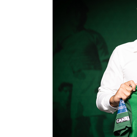
Klub
Tabela
i
terminarz
Bilety
Kontakt