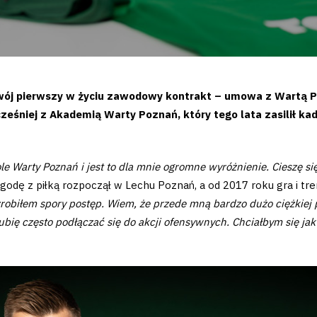
 swój pierwszy w życiu zawodowy kontrakt – umowa z Wartą 
eśniej z Akademią Warty Poznań, który tego lata zasilił kad
le Warty Poznań i jest to dla mnie ogromne wyróżnienie. Cieszę si
godę z piłką rozpoczął w Lechu Poznań, a od 2017 roku gra i tr
obiłem spory postęp. Wiem, że przede mną bardzo dużo ciężkiej p
ię często podłączać się do akcji ofensywnych. Chciałbym się jak 