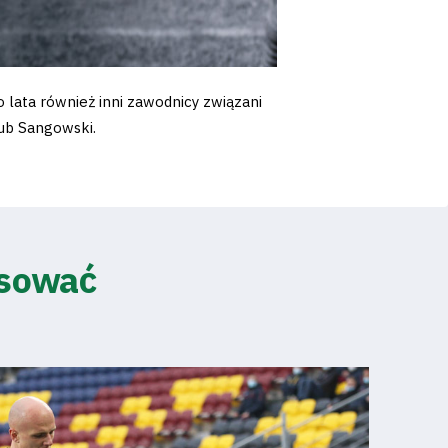
lata również inni zawodnicy związani
ub Sangowski.
esować