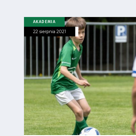
Pierwszy
zespół
AKADEMIA
Amp
22 sierpnia 2021
Futbol
Akademia
Aktualności
Warta
TV