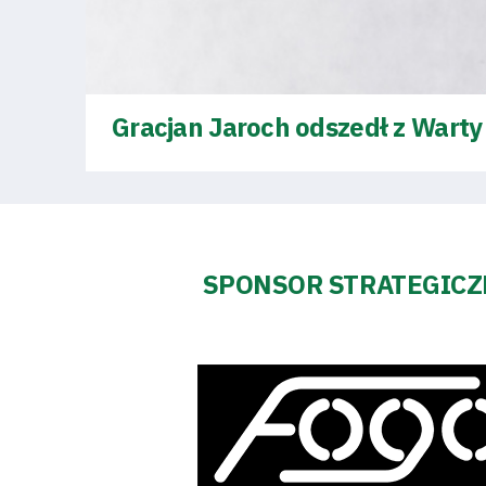
Regulaminy
Aleja
Gracjan Jaroch odszedł z Wart
Warciarzy
#WARTOpobrać
Prowizja
SPONSOR STRATEGIC
pośredników
transakcyjnych