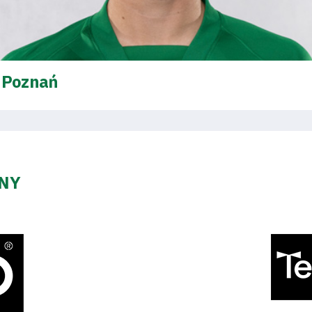
y Poznań
ZNY