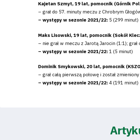
Kajetan Szmyt, 19 lat, pomocnik (Górnik Polk
– grał do 57. minuty meczu z Chrobrym Głogów 
– występy w sezonie 2021/22:
5 (299 minut)
Klub
Maks Lisowski, 19 lat, pomocnik (Sokół Klecz
– nie grał w meczu z Jarotą Jarocin (1:1); gra
Tabela
– występy w sezonie 2021/22:
1 (5 minut)
i
Dominik Smykowski, 20 lat, pomocnik (KSZO 
– grał całą pierwszą połowę i został zmieniony
terminarz
– występy w sezonie 2021/22:
4 (191 minut)
Bilety
Kontakt
Artyk