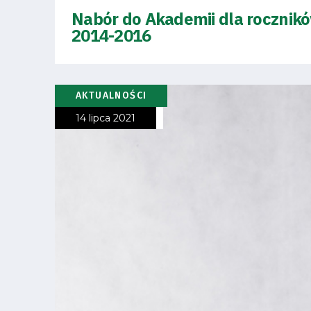
Nabór do Akademii dla rocznik
Fundacja
2014-2016
Biznes
Sklep
AKTUALNOŚCI
14 lipca 2021
Sponsorzy
Trybuny
Polityka
prywatności