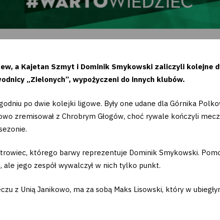
ew, a Kajetan Szmyt i Dominik Smykowski zaliczyli kolejne
wodnicy „Zielonych”, wypożyczeni do innych klubów.
ygodniu po dwie kolejki ligowe. Były one udane dla Górnika Pol
owo zremisował z Chrobrym Głogów, choć rywale kończyli mecz 
sezonie.
rowiec, którego barwy reprezentuje Dominik Smykowski. Pomo
, ale jego zespół wywalczył w nich tylko punkt.
zu z Unią Janikowo, ma za sobą Maks Lisowski, który w ubiegłym