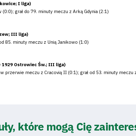
owice; I liga)
(0:0); grał do 79. minuty meczu z Arką Gdynia (2:1)
ew; III liga)
ł od 85. minuty meczu z Unią Janikowo (1:0)
1929 Ostrowiec Św.; III liga)
 w przerwie meczu z Cracovią II (0:1); grał od 53. minuty meczu 
uły, które mogą Cię zainter