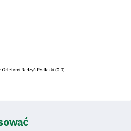
z Orlętami Radzyń Podlaski (0:0)
esować