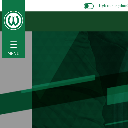
Tryb oszczędnośc
☰
MENU