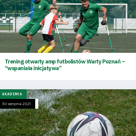
Tabela
i
terminarz
Bilety
Kontakt
Trening otwarty amp futbolistów Warty Poznań –
“wspaniała inicjatywa”
Pierwszy
AKADEMIA
zespół
30 sierpnia 2021
Amp
Futbol