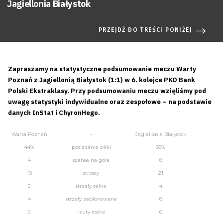
Jagiellonia Białystok
PRZEJDŹ DO TREŚCI PONIŻEJ
Zapraszamy na statystyczne podsumowanie meczu Warty
Poznań z Jagiellonią Białystok (1:1) w 6. kolejce PKO Bank
Polski Ekstraklasy.
Przy podsumowaniu meczu wzięliśmy pod
uwagę statystyki indywidualne oraz zespołowe – na podstawie
danych InStat i ChyronHego.
Warta Poznań
–
Jagiellonia Białystok
44%
posiadanie piłki
56%
4
szanse na gola
8
10
strzały
21
2
strzały celne
4
4
strzały zablokowane
8
2
rzuty rożne
6