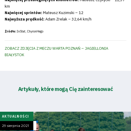
km
Najwięcej sprintów:
Mateusz Kuzimski – 12
Najwyższa prędkość:
Adam Zrelak – 32,64 km/h
Źródło:
InStat, ChyronHego
Tryb
ZOBACZ ZDJĘCIA Z MECZU WARTA POZNAŃ – JAGIELLONIA
oszczędności
energii
BIAŁYSTOK
Dostępność
SEARCH
Artykuły, które mogą Cię zainteresować
FOR:
Search Button
AKTUALNOŚCI
Klub
29 sierpnia 2021