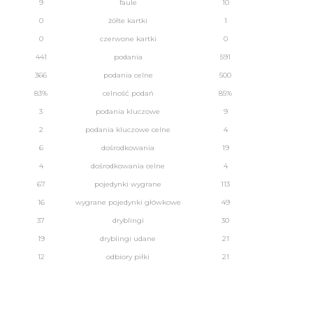
9
faule
10
0
żółte kartki
1
0
czerwone kartki
0
441
podania
591
366
podania celne
500
83%
celność podań
85%
3
podania kluczowe
9
2
podania kluczowe celne
4
6
dośrodkowania
19
4
dośrodkowania celne
4
67
pojedynki wygrane
113
16
wygrane pojedynki główkowe
49
37
dryblingi
30
19
dryblingi udane
21
12
odbiory piłki
21